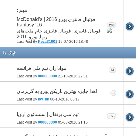
مهم :
فوتبال فانتزی یورو 2016 | McDonald’s
Fantasy ’16
203
Last Post By
Reza31001
19-07-2016
18:48
تاپيک ها
هواداران تیم ملی فرانسه
51
Last Post By
000000000
21-10-2016
22:31
اهدا جایزه بهترین بازیکن یورو به گریزمان
0
Last Post By
nw_nk
08-10-2016
06:17
تیم ملی پرتغال | سلسائوی اروپا
155
Last Post By
000000000
05-08-2016
21:15