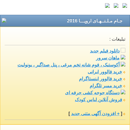
جـام مـلـتــهـای اروپـــا 2016
تبلیغات :
دانلود فیلم جدید
ماهان سرور
آکوستیک ، فوم شانه تخم مرغی ، پنل صداگیر ، یونولیت
خرید فالوور ایرانی
خرید فالوور اینستاگرام
خرید ممبر تلگرام
دستگاه جوجه کشی حرفه ای
فروش آنلاین لباس کودک
[
+ افزودن آگهی متنی جدید
]