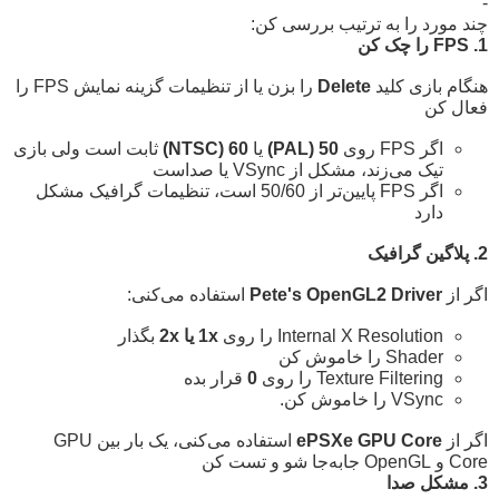
-
چند مورد را به ترتیب بررسی کن:
1. FPS را چک کن
هنگام بازی کلید
Delete
را بزن یا از تنظیمات گزینه نمایش FPS را
فعال کن
اگر FPS روی
50 (PAL)
یا
60 (NTSC)
ثابت است ولی بازی
تیک می‌زند، مشکل از VSync یا صداست
اگر FPS پایین‌تر از 50/60 است، تنظیمات گرافیک مشکل
دارد
2. پلاگین گرافیک
اگر از
Pete's OpenGL2 Driver
استفاده می‌کنی:
Internal X Resolution را روی
1x یا 2x
بگذار
Shader را خاموش کن
Texture Filtering را روی
0
قرار بده
VSync را خاموش کن.
اگر از
ePSXe GPU Core
استفاده می‌کنی، یک بار بین GPU
Core و OpenGL جابه‌جا شو و تست کن
3. مشکل صدا