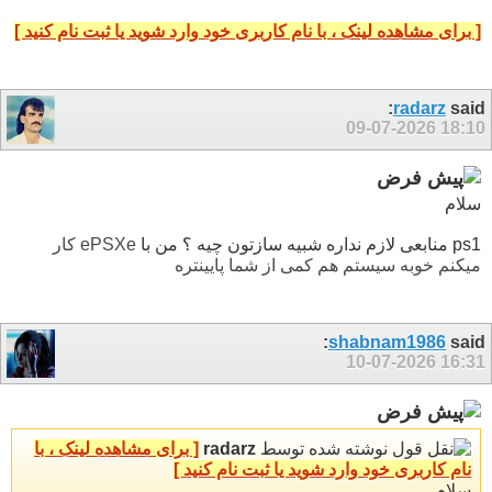
[ برای مشاهده لینک ، با نام کاربری خود وارد شوید یا ثبت نام کنید ]
radarz
said:
09-07-2026
18:10
سلام
ps1 منابعی لازم نداره شبیه سازتون چیه ؟ من با
ePSXe کار
میکنم خوبه سیستم هم کمی از شما پایینتره
shabnam1986
said:
10-07-2026
16:31
نوشته شده توسط
radarz
[ برای مشاهده لینک ، با
نام کاربری خود وارد شوید یا ثبت نام کنید ]
سلام