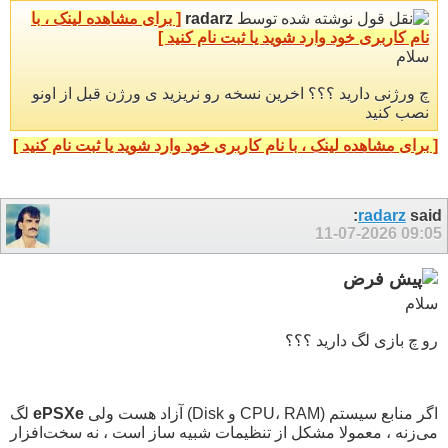
نوشته شده توسط
radarz
[ برای مشاهده لینک ، با
نام کاربری خود وارد شوید یا ثبت نام کنید ]
سلام
چ ورژنی دارید ؟؟؟ اخرین نسخه رو نریزید ی ورژن قبل از اونو
نصب کنید
[ برای مشاهده لینک ، با نام کاربری خود وارد شوید یا ثبت نام کنید ]
radarz
said:
11-07-2026
09:05
سلام
رو چ بازی لگ دارید ؟؟؟
اگر منابع سیستم (CPU، RAM و Disk) آزاد هست ولی
ePSXe
لگ
می‌زنه ، معمولا مشکل از تنظیمات شبیه‌ ساز است ، نه سخت‌افزار