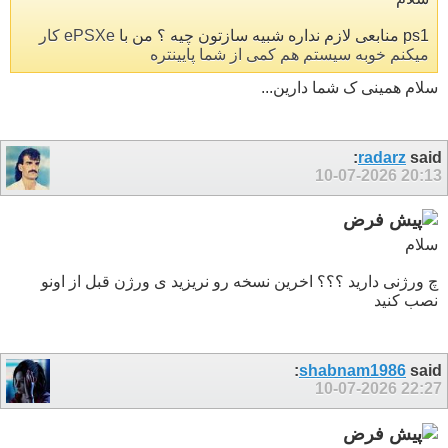
ps1 منابعی لازم نداره شبیه سازتون چیه ؟ من با
ePSXe کار
میکنم خوبه سیستم هم کمی از شما پایینتره
سلام همینی ک شما دارین...
radarz
said:
10-07-2026
20:13
سلام
چ ورژنی دارید ؟؟؟ اخرین نسخه رو نریزید ی ورژن قبل از اونو
نصب کنید
shabnam1986
said:
10-07-2026
22:27