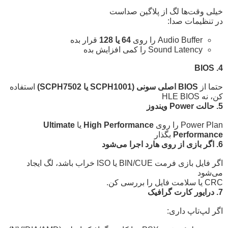
خیلی وقت‌ها لگ از پلاگین صداست
در تنظیمات صدا:
Audio Buffer را روی
64 یا 128
قرار بده
Sound Latency را کمی افزایش بده
4. BIOS
حتما از
BIOS اصلی سونی (SCPH1001 یا SCPH7502)
استفاده
کن، نه HLE BIOS
5. حالت Power ویندوز
Power Plan را روی
High Performance
یا
Ultimate
Performance
بگذار
6. اگر بازی از روی هارد اجرا می‌شود
اگر فایل بازی فرمت BIN/CUE یا ISO خراب باشد، لگ ایجاد
می‌شود
CRC یا سلامت فایل را بررسی کن.
7. درایور کارت گرافیک
اگر لپ‌تاپ داری: