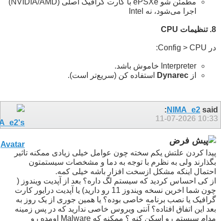
مطمئن شو ePSXe با کارت گرافیک اصلی (NVIDIA/AMD)
اجرا می‌شود، نه Intel
8. تنظیمات CPU
در Config > CPU:
Interpreter خاموش باشد.
از
Dynarec
استفاده کن (سریع‌تر است).
NIMA_e2
said:
11-07-2026
10:33
پیدا کردن علتش یکم سخته چون عوامل خیلی زیادی ممکنه تاثیر
بگذارند ولی به نظرم با توجه به دما و مشخصات سیستمتون
احتمال اینکه مشکل ازسخت افزار باشه خیلی کمه.
از کی احساس کردید که سیستم لگ داره؟ بعد از آپدیت ویندوز (
چون شما اخرین نسخه ویندوز 11 رو دارید) یا آپدیت درایور کارت
گرافیک یا نصب برنامه خاصی بوده؟ یا همین جوری از یک روز به
بعد این اتفاق افتاده؟ آنتی ویروس خاصی ندارید که در پس زمینه
مدام سیستم رو اسکن کنه ؟ ممکنه که Malware اومده رو