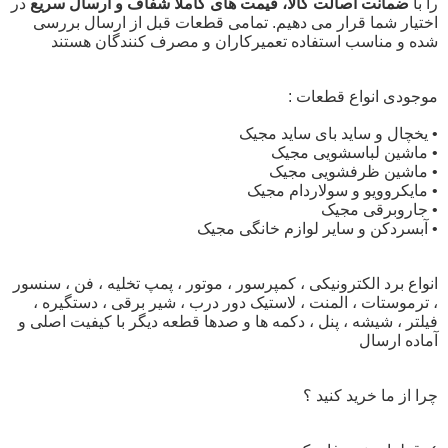
را با
ضمانت اصالت کالا، قیمت های کاملا شفاف و ارسال سریع
در
اختیار شما قرار می دهیم. تمامی قطعات قبل از ارسال بررسی
شده و مناسب استفاده تعمیرکاران و مصرف کنندگان هستند
موجودی انواع قطعات :
• یخچال و ساید بای ساید مجیک
• ماشین لباسشویی مجیک
• ماشین ظرفشویی مجیک
• مایکروویو و سولاردام مجیک
• جاروبرقی مجیک
• آبسردکن و سایر لوازم خانگی مجیک
انواع برد الکترونیکی ، کمپرسور ، موتور ، پمپ تخلیه ، فن ، سنسور
، ترموستات ، المنت ، لاستیک دور درب ، شیر برقی ، دستگیره ،
فیلتر ، شیشه ، پنل ، دکمه ها و صدها قطعه دیگر با کیفیت اصلی و
آماده ارسال
چرا از ما خرید کنید ؟