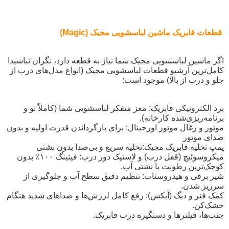
قطعات فابریک ماشین لباسشویی مجیک (Magic)
اگر ماشین لباسشویی مجیک شما نیاز به قطعه دارد، نگران نباشید!
کامل‌ترین آرشیو قطعات لباسشویی مجیک (انواع مدل‌های درب از
جلو و درب از بالا) موجود است:
برد الکترونیکی فابریک: مغز متفکر لباسشویی شما (کاملاً نو و
برنامه‌ریزی‌شده کارخانه).
موتور و زغال موتور اورجینال: برای بازگرداندن قدرت اولیه و بدون
صدای موتور
پمپ تخلیه فابریک مجیک:تخلیه سریع و بی‌صدا بدون نشتی
میکروسوئیچ (قفل درب) و لاستیک دور درب: فیتینگ ۱۰۰٪ بدون
کوچک‌ترین رطوبت یا نشتی آب.
شیر برقی و هیدروستات: تنظیم دقیق سطح آب و جلوگیری از
سرریز شدن.
کمک فنر و دیگ (آبکش): رفع کامل لرزش‌ها و صداهای شدید هنگام
خشک‌کن.
جنت‌ها، فیلترها و دستگیره درب فابریک.