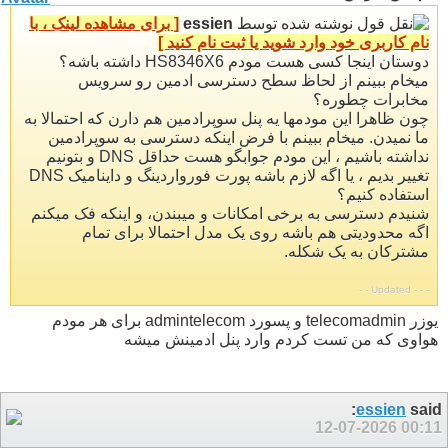
نوشته شده توسط
essien
[ برای مشاهده لینک ، با
نام کاربری خود وارد شوید یا ثبت نام کنید ]
دوستان اینجا کسی هست مودم HS8346X6 داشته باشه؟
میخام ببینم از لحاظ سطح دسترسی ادمین رو سرویس
مخابرات چطوره؟
چون ظاهرا این مودمها یه پنل سوپرادمین هم دارن که احتمالا به
ما نمیدن. میخام ببینم با فرض اینکه دسترسی به سوپرادمین
نداشته باشیم ، این مودم جوابگو هست حداقل DNS و بتونیم
تغییر بدیم ، یا اگه لازم باشه پورت فورواردینگ و داینامیک DNS
استفاده کنیم؟
شنیدم دسترسی به برخی امکانات و میبندن، و اینکه فک میکنم
اگه محدودیتی هم باشه روی یک مدل احتمالا برای تمام
مشترکان به یک شکله.
- - - Updated - -
یوزر telecomadmin و پسورد admintelecom برای هر مودم
هواوی که من تست کردم وارد پنل ادمینش میشه
essien
said:
12-07-2026
00:11