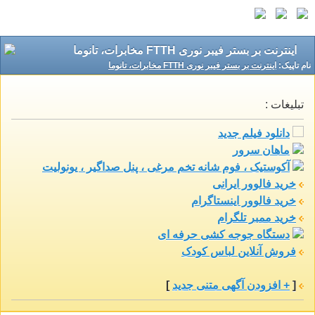
اینترنت بر بستر فیبر نوری FTTH مخابرات، تانوما
نام تاپيک:
اینترنت بر بستر فیبر نوری FTTH مخابرات، تانوما
تبلیغات :
دانلود فیلم جدید
ماهان سرور
آکوستیک ، فوم شانه تخم مرغی ، پنل صداگیر ، یونولیت
خرید فالوور ایرانی
خرید فالوور اینستاگرام
خرید ممبر تلگرام
دستگاه جوجه کشی حرفه ای
فروش آنلاین لباس کودک
[
+ افزودن آگهی متنی جدید
]