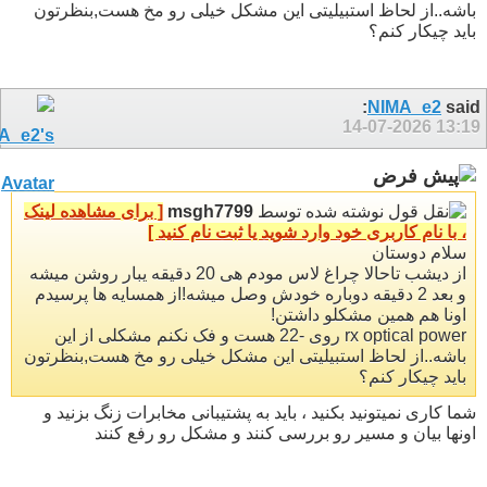
باشه..از لحاظ استبیلیتی این مشکل خیلی رو مخ هست,بنظرتون
باید چیکار کنم؟
NIMA_e2
said:
14-07-2026
13:19
نوشته شده توسط
msgh7799
[ برای مشاهده لینک
، با نام کاربری خود وارد شوید یا ثبت نام کنید ]
سلام دوستان
از دیشب تاحالا چراغ لاس مودم هی 20 دقیقه یبار روشن میشه
و بعد 2 دقیقه دوباره خودش وصل میشه!از همسایه ها پرسیدم
اونا هم همین مشکلو داشتن!
rx optical power روی -22 هست و فک نکنم مشکلی از این
باشه..از لحاظ استبیلیتی این مشکل خیلی رو مخ هست,بنظرتون
باید چیکار کنم؟
شما کاری نمیتونید بکنید ، باید به پشتیبانی مخابرات زنگ بزنید و
اونها بیان و مسیر رو بررسی کنند و مشکل رو رفع کنند