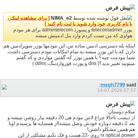
نوشته شده توسط
NIMA_e2
[ برای مشاهده لینک ،
با نام کاربری خود وارد شوید یا ثبت نام کنید ]
یوزر telecomadmin و پسورد admintelecom برای هر مودم
هواوی که من تست کردم وارد پنل ادمینش میشه
اینکه بله دسترسی ادمین ساده س، این مودمها یوزر سوپرادمین هم
دارن که با این یوزر میشه به تمام امکانات مودم دسترسی داشت.
شما مودمت چیه؟ با همین یوزر که گفتین مواردی و که گفتم
میتونید تغییر بدید؟( dns و پورت فورواردینگ، ddns )
msgh7799
said:
14-07-2026
07:57
سلام دوستان
از دیشب تاحالا چراغ لاس مودم هی 20 دقیقه یبار روشن میشه و
بعد 2 دقیقه دوباره خودش وصل میشه!از همسایه ها پرسیدم اونا
هم همین مشکلو داشتن!
rx optical power روی -22 هست و فک نکنم مشکلی از این