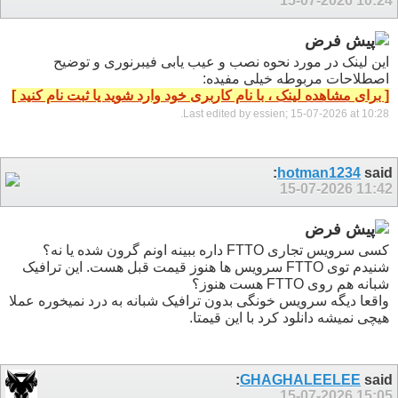
15-07-2026
10:24
این لینک در مورد نحوه نصب و عیب یابی فیبرنوری و توضیح
اصطلاحات مربوطه خیلی مفیده:
[ برای مشاهده لینک ، با نام کاربری خود وارد شوید یا ثبت نام کنید ]
.
Last edited by essien; 15-07-2026 at
10:28
hotman1234
said:
15-07-2026
11:42
کسی سرویس تجاری FTTO داره ببینه اونم گرون شده یا نه؟
شنیدم توی FTTO سرویس ها هنوز قیمت قبل هست. این ترافیک
شبانه هم روی FTTO هست هنوز؟
واقعا دیگه سرویس خونگی بدون ترافیک شبانه به درد نمیخوره عملا
هیچی نمیشه دانلود کرد با این قیمتا.
GHAGHALEELEE
said:
15-07-2026
15:05