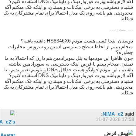
اگه لازم باشه پورت فورواردینگ و داینامیک DNS استفاده کنیم؟
شنیدم دسترسی به برخی امکانات و میبندن، و اینکه فک میکنم اگه
محدودیتی هم باشه روی یک مدل احتمالا برای تمام مشترکان به یک
شکله.
- - - Updated - - -
دوستان اینجا کسی هست مودم HS8346X6 داشته باشه؟
میخام ببینم از لحاظ سطح دسترسی ادمین رو سرویس مخابرات
چطوره؟
چون ظاهرا این مودمها یه پنل سوپرادمین هم دارن که احتمالا به ما
نمیدن. میخام ببینم با فرض اینکه دسترسی به سوپرادمین نداشته
باشیم ، این مودم جوابگو هست حداقل DNS و بتونیم تغییر بدیم ، یا
اگه لازم باشه پورت فورواردینگ و داینامیک DNS استفاده کنیم؟
شنیدم دسترسی به برخی امکانات و میبندن، و اینکه فک میکنم اگه
محدودیتی هم باشه روی یک مدل احتمالا برای تمام مشترکان به یک
شکله.
NIMA_e2
said:
11-07-2026
17:58