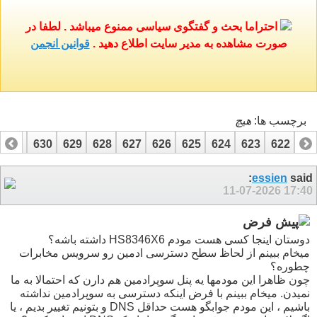
احتراما بحث و گفتگوی سیاسی ممنوع میباشد . لطفا در
صورت مشاهده به مدیر سایت اطلاع دهید .
قوانین انجمن
برچسب ها:
هيچ
631
630
629
628
627
626
625
624
623
622
62
essien
said:
11-07-2026
17:40
دوستان اینجا کسی هست مودم HS8346X6 داشته باشه؟
میخام ببینم از لحاظ سطح دسترسی ادمین رو سرویس مخابرات
چطوره؟
چون ظاهرا این مودمها یه پنل سوپرادمین هم دارن که احتمالا به ما
نمیدن. میخام ببینم با فرض اینکه دسترسی به سوپرادمین نداشته
باشیم ، این مودم جوابگو هست حداقل DNS و بتونیم تغییر بدیم ، یا