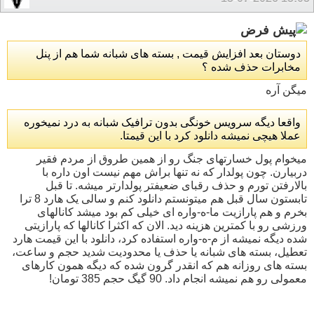
دوستان بعد افزایش قیمت , بسته های شبانه شما هم از پنل
مخابرات حذف شده ؟
میگن آره
واقعا دیگه سرویس خونگی بدون ترافیک شبانه به درد نمیخوره
عملا هیچی نمیشه دانلود کرد با این قیمتا.
میخوام پول خسارتهای جنگ رو از همین طروق از مردم فقیر
دربیارن. چون پولدار که نه تنها براش مهم نیست اون داره با
بالارفتن تورم و حذف رقبای ضعیفتر پولدارتر میشه. تا قبل
تابستون سال قبل هم میتونستم دانلود کنم و سالی یک هارد 8 ترا
بخرم و هم پارازیت ما-ه-واره ای خیلی کم بود میشد کانالهای
ورزشی رو با کمترین هزینه دید. الان که اکثرا کانالها که پارازیتی
شده دیگه نمیشه از م-ه-واره استفاده کرد، دانلود با این قیمت هارد
تعطیل، بسته های شبانه یا حذف یا محدودیت شدید حجم و ساعت،
بسته های روزانه هم که انقدر گرون شده که دیگه همون کارهای
معمولی رو هم نمیشه انجام داد. 90 گیگ حجم 385 تومان!