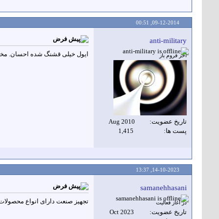
00:51
09-12-2014,
anti-military
ایول خیلی قشنگ شده احسان. مخص
آخر فروم باز
تاريخ عضويت
Aug 2010
پست ها
1,415
13:37
14-10-2023,
samanehhasani
تجهیز صنعت دارای انواع محصولات
در آغاز فعالیت
تاريخ عضويت
Oct 2023