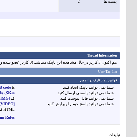
پست ها
2
Thread Information
هم اکنون 3 کاربر در حال مشاهده این تاپیک میباشد. (0 کاربر عضو شده و 3 مهمان)
User Tag List
قوانين ايجاد تاپيک در انجمن
شما
نمی توانید
تاپیک ایحاد کنید
is
B code
شما
نمی توانید
پاسخی ارسال کنید
شکلک ها
شما
نمی توانید
فایل پیوست کنید
کد
[IMG]
شما
نمی توانید
پاسخ خود را ویرایش کنید
[VIDEO]
HTML کد
um Rules
تبلیغات :