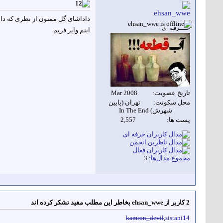
ehsan_wwe
داداشای گل ممنون از نظری که دا
حـــــرفـه ای
اینم وایر فریم
تاريخ عضويت
Mar 2008
محل سكونت
تهران (پایین
شهرش) In The End
پست ها
2,557
مجموع مدال‌ها
: 3
2 کاربر از ehsan_wwe بخاطر این مطلب مفید تشکر کرده اند
kamron_devil
,
sistani14