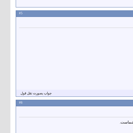
#5
جواب بصورت نقل قول
#6
 شماست.