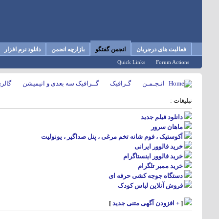
فعالیت های درجریان
انجمن گفتگو
بازارچه انجمن
دانلود نرم افزار
Quick Links
Forum Actions
انـجـمـن
گـرافیک
گــرافیک سه بعدی و انیمیشن
گالر
تبلیغات :
دانلود فیلم جدید
ماهان سرور
آکوستیک ، فوم شانه تخم مرغی ، پنل صداگیر ، یونولیت
خرید فالوور ایرانی
خرید فالوور اینستاگرام
خرید ممبر تلگرام
دستگاه جوجه کشی حرفه ای
فروش آنلاین لباس کودک
[
+ افزودن آگهی متنی جدید
]