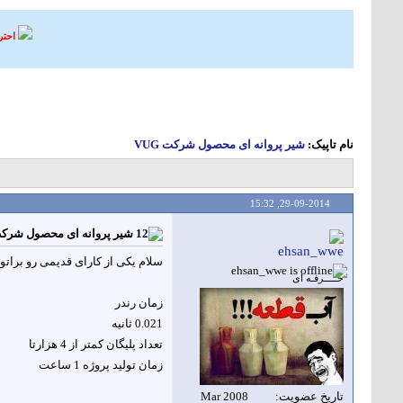
احتر
نام تاپيک:
شیر پروانه ای محصول شرکت VUG
15:32
29-09-2014,
شیر پروانه ای محصول شرکت G
ehsan_wwe
سلام یکی از کارای قدیمی رو براتو
حـــــرفـه ای
زمان رندر
0.021 ثانیه
تعداد پلیگان کمتر از 4 هزارتا
زمان تولید پروژه 1 ساعت
تاريخ عضويت
Mar 2008