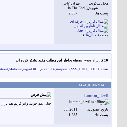
محل سكونت
تهران (پایین
شهرش) In The End
پست ها
2,557
مجموع مدال‌ها
: 3
10 کاربر از ehsan_wwe بخاطر این مطلب مفید تشکر کرده اند
devil
,
Malware
,
sajjad3011
,
sistani14
,
smspersia
,
SSS_HHH_OOO
,
Tivaan
14:41
09-10-2014,
kamron_devil
خیلی هم خوب. وایر فریم هم بزار
Banned
تاريخ عضويت
Jul 2011
پست ها
1,235