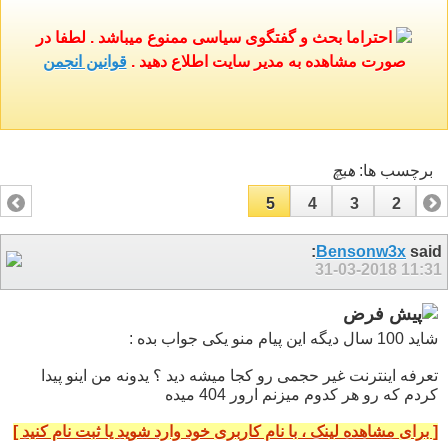
احتراما بحث و گفتگوی سیاسی ممنوع میباشد . لطفا در
صورت مشاهده به مدیر سایت اطلاع دهید .
قوانین انجمن
برچسب ها:
هيچ
5
4
3
2
1
Bensonw3x
said:
31-03-2018
11:31
شاید 100 سال دیگه این پیام منو یکی جواب بده :
تعرفه اینترنت غیر حجمی رو کجا میشه دید ؟ یدونه من اینو پیدا
کردم که رو هر کدوم میزنم ارور 404 میده
[ برای مشاهده لینک ، با نام کاربری خود وارد شوید یا ثبت نام کنید ]