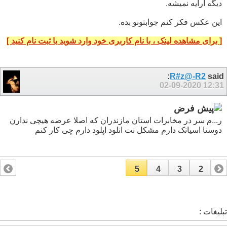
دیگه ارایه نمیشه.
این عکس فکر کنم جوابتونو بده.
[ برای مشاهده لینک ، با نام کاربری خود وارد شوید یا ثبت نام کنید ]
R#z@-R2
said:
02-09-2020
12:31
ر...م سر در مخابرات استان مازندران که اصلا عرضه هیچی ندارن
دوستا اسیاتک دارم مشکل نت انلود اپلود دارم چی کار کنم
5
4
3
2
1
تبلیغات :