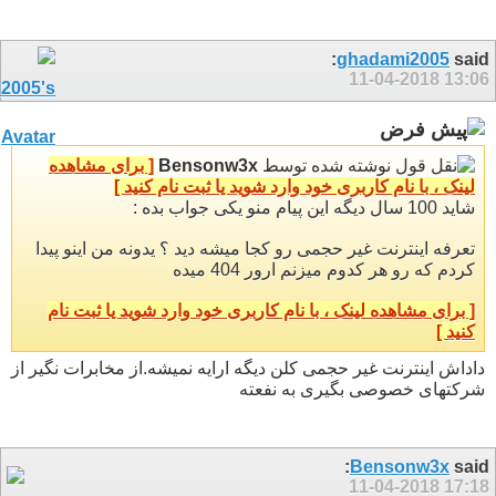
ghadami2005
said:
11-04-2018
13:06
نوشته شده توسط
Bensonw3x
[ برای مشاهده
لینک ، با نام کاربری خود وارد شوید یا ثبت نام کنید ]
شاید 100 سال دیگه این پیام منو یکی جواب بده :
تعرفه اینترنت غیر حجمی رو کجا میشه دید ؟ یدونه من اینو پیدا
کردم که رو هر کدوم میزنم ارور 404 میده
[ برای مشاهده لینک ، با نام کاربری خود وارد شوید یا ثبت نام
کنید ]
داداش اینترنت غیر حجمی کلن دیگه ارایه نمیشه.از مخابرات نگیر از
شرکتهای خصوصی بگیری به نفعته
Bensonw3x
said:
11-04-2018
17:18