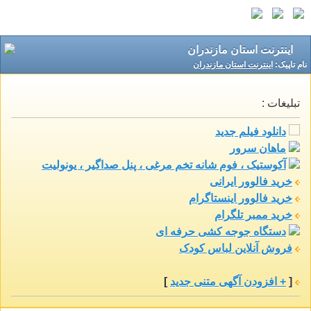
اینترنت استان مازندران
نام تاپيک:
اینترنت استان مازندران
تبلیغات :
دانلود فیلم جدید
ماهان سرور
آکوستیک ، فوم شانه تخم مرغی ، پنل صداگیر ، یونولیت
خرید فالوور ایرانی
خرید فالوور اینستاگرام
خرید ممبر تلگرام
دستگاه جوجه کشی حرفه ای
فروش آنلاین لباس کودک
[
+ افزودن آگهی متنی جدید
]