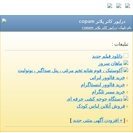
درایور کاتر پلاتر copam
نام تاپيک:
درایور کاتر پلاتر copam
تبلیغات :
دانلود فیلم جدید
ماهان سرور
آکوستیک ، فوم شانه تخم مرغی ، پنل صداگیر ، یونولیت
خرید فالوور ایرانی
خرید فالوور اینستاگرام
خرید ممبر تلگرام
دستگاه جوجه کشی حرفه ای
فروش آنلاین لباس کودک
[
+ افزودن آگهی متنی جدید
]