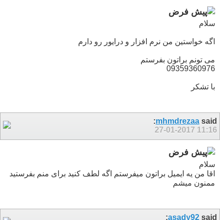
سلام
اگه خواستین من نرم افزار و درایور رو دارم
می تونم براتون بفرستم
09359360976
با تشکر
mhmdrezaa
said:
27-01-2017
11:16
سلام
اقا من یه ایمیل براتون میفرستم اگه لطف کنید برای منم بفرستید
ممنون میشم
asady92
said: