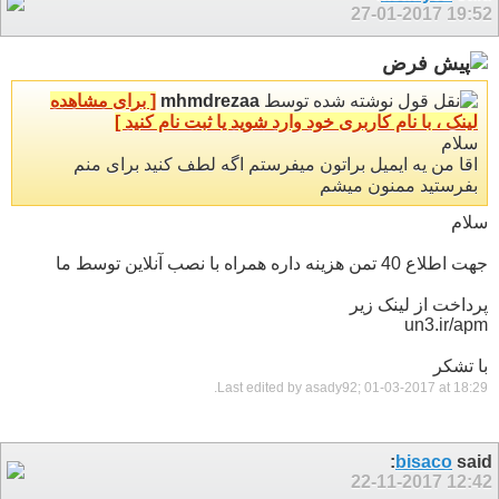
27-01-2017
19:52
نوشته شده توسط
mhmdrezaa
[ برای مشاهده
لینک ، با نام کاربری خود وارد شوید یا ثبت نام کنید ]
سلام
اقا من یه ایمیل براتون میفرستم اگه لطف کنید برای منم
بفرستید ممنون میشم
سلام
جهت اطلاع 40 تمن هزینه داره همراه با نصب آنلاین توسط ما
پرداخت از لینک زیر
un3.ir/apm
با تشکر
.
Last edited by asady92; 01-03-2017 at
18:29
bisaco
said:
22-11-2017
12:42