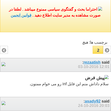
احتراما بحث و گفتگوی سیاسی ممنوع میباشد . لطفا در
صورت مشاهده به مدیر سایت اطلاع دهید .
قوانین انجمن
برچسب ها:
هيچ
2
1
rezaatish
said:
03-10-2016
12:01
سلام داداش منم این فایل inf رو می خوام ممنون.
asady92
said:
24-10-2016
20:03