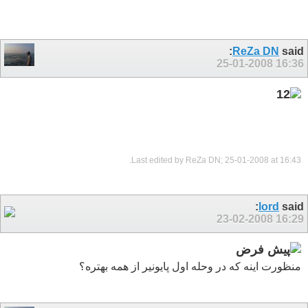
ReZa DN
said:
25-01-2008
16:36
.
Last edited by ReZa DN; 25-01-2008 at
16:43
lord
said:
23-02-2008
16:29
منظورت اینه که در وحله اول پایونیر از همه بهتره؟