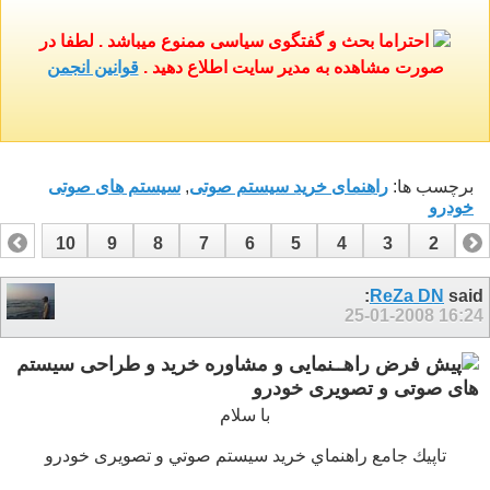
احتراما بحث و گفتگوی سیاسی ممنوع میباشد . لطفا در
صورت مشاهده به مدیر سایت اطلاع دهید .
قوانین انجمن
برچسب ها:
راهنمای خرید سیستم صوتی
,
سیستم های صوتی
خودرو
10
9
8
7
6
5
4
3
2
1
17
16
15
14
13
12
11
ReZa DN
said:
25-01-2008
16:24
راهــنمایی و مشاوره خرید و طراحی سیستم
های صوتی و تصویری خودرو
با سلام
تاپيك جامع راهنماي خريد سيستم صوتي و تصویری خودرو