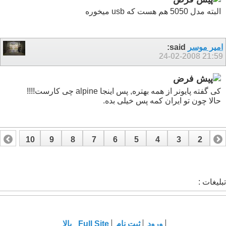
البته مدل 5050 هم هست که usb میخوره
امير موسر
said:
24-02-2008
21:59
کی گفته پایونر از همه بهتره, پس اینجا alpine چی کارست!!!!
حالا چون تو ایران کمه پس خیلی بده.
10
9
8
7
6
5
4
3
2
1
17
16
15
14
13
12
11
تبلیغات :
ورود
ثبت نام
Full Site
بالا