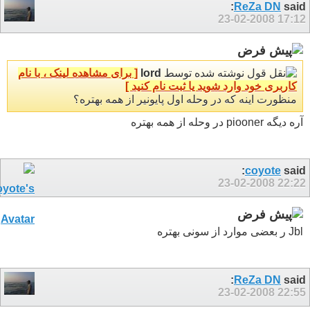
ReZa DN
said:
23-02-2008
17:12
نوشته شده توسط
lord
[ برای مشاهده لینک ، با نام
کاربری خود وارد شوید یا ثبت نام کنید ]
منظورت اینه که در وحله اول پایونیر از همه بهتره؟
آره دیگه piooner در وحله از همه بهتره
coyote
said:
23-02-2008
22:22
Jbl ر بعضی موارد از سونی بهتره
ReZa DN
said:
23-02-2008
22:55