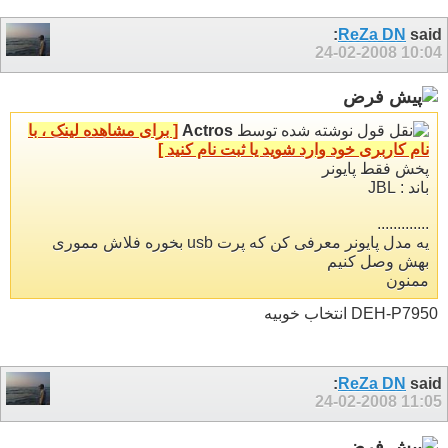
ReZa DN
said:
24-02-2008
10:04
نوشته شده توسط
Actros
[ برای مشاهده لینک ، با
نام کاربری خود وارد شوید یا ثبت نام کنید ]
پخش فقط پایونر
باند : JBL
.............
یه مدل پایونر معرفی کن که پرت usb بخوره فلاش مموری
بهش وصل کنیم
ممنون
DEH-P7950 انتخاب خوبیه
ReZa DN
said:
24-02-2008
11:05