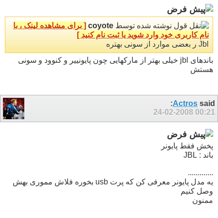
نوشته شده توسط
coyote
[ برای مشاهده لینک ، با
نام کاربری خود وارد شوید یا ثبت نام کنید ]
Jbl ر بعضی موارد از سونی بهتره
باندهای jbl خیلی بهتر از مارکهایی چون پایونییر و کنوود و سونی
هستش
Actros
said:
24-02-2008
00:21
پخش فقط پایونر
باند : JBL
.............
یه مدل پایونر معرفی کن که پرت usb بخوره فلاش مموری بهش
وصل کنیم
ممنون