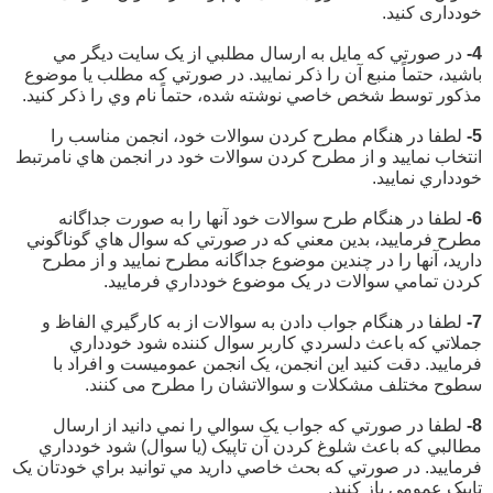
خودداری کنید.
4-
در صورتي که مايل به ارسال مطلبي از يک سايت ديگر مي
باشيد، حتماً منبع آن را ذکر نماييد. در صورتي که مطلب يا موضوع
مذکور توسط شخص خاصي نوشته شده، حتماً نام وي را ذکر کنید.
5-
لطفا در هنگام مطرح کردن سوالات خود، انجمن مناسب را
انتخاب نماييد و از مطرح کردن سوالات خود در انجمن هاي نامرتبط
خودداري نماييد.
6-
لطفا در هنگام طرح سوالات خود آنها را به صورت جداگانه
مطرح فرماييد، بدين معني که در صورتي که سوال هاي گوناگوني
داريد، آنها را در چندين موضوع جداگانه مطرح نماييد و از مطرح
کردن تمامي سوالات در يک موضوع خودداري فرماييد.
7-
لطفا در هنگام جواب دادن به سوالات از به کارگيري الفاظ و
جملاتي که باعث دلسردي کاربر سوال کننده شود خودداري
فرماييد. دقت کنید این انجمن، یک انجمن عمومیست و افراد با
سطوح مختلف مشکلات و سوالاتشان را مطرح می کنند.
8-
لطفا در صورتي که جواب يک سوالي را نمي دانيد از ارسال
مطالبي که باعث شلوغ کردن آن تاپيک (يا سوال) شود خودداري
فرماييد. در صورتي که بحث خاصي داريد مي توانيد براي خودتان يک
تاپيک عمومي باز کنيد.