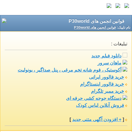
قوانين انجمن های P30world
نام تاپيک:
قوانين انجمن های P30world
تبلیغات :
دانلود فیلم جدید
ماهان سرور
آکوستیک ، فوم شانه تخم مرغی ، پنل صداگیر ، یونولیت
خرید فالوور ایرانی
خرید فالوور اینستاگرام
خرید ممبر تلگرام
دستگاه جوجه کشی حرفه ای
فروش آنلاین لباس کودک
[
+ افزودن آگهی متنی جدید
]