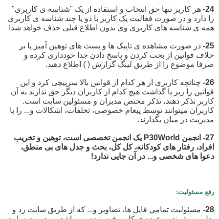
24-
هر کاربر تنها حق انتخاب و استفاده از یک "شناسه ی کاربری"
را دارد و در صورت فعالیت یک کاربر با دو یا چند شناسه ی کاربری
همه ی شناسه های کاربری وی بدون اطلاع قبلی حذف خواهد شد!
25-
در صورت مشاهده ی تاپیک ها و پست های توهین آمیز یا بر
خلاف قوانین از بحث کردن و پاسخ دادن جدا خودداری کرده و
صرفا موضوع را از طریق لینگ گزارش (
) اطلاع دهید.
26-
چنانچه کاربری از هر کدام از قوانین بالا سرپیچی کرد و این
قوانین را زیر پا گذاشت هیچ کدام از کاربران دیگر حق ندارند به آن
کاربر تذکر دهند، تذکر مختص مدیران و مسئولین سایت است.
کاربران میتوانند توسط پیغام خصوصی، تخلفات، اشکالات و... را با
مدیریت در میان بگذارند.
27- انجمن P30World یک انجمن تخصصی است، توهین و تخریب
افراد، رفتار های کودکانه، کل کل، بحث و جدل های بی منطق،
دعوا های شخصی و... در آن جایی ندارد!
رفع مسئولیت:
28-
مسئوليت تمامي فايل ها، تصاوير و... كه از طريق سايت رد و
بدل مي شوند بر عهده ی كاربر فرستنده مي باشد و مدیریت سايت