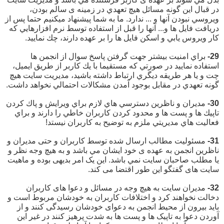
در قبال اين گونه مسائل هيچ تعهدي در زمينه ی سالم بودن،
ويروسي نبودن آنها و ... ندارد. ما به شما پيشنهاد ميكنيم حتما پس از
دريافت فايل ها و... آنها را قبل از استفاده توسط نرم افزارهايي كه
كار ويروس يابي و اسكن فايل ها را بر عهده دارند، چك نماييد.
29-
براي امنيت بيشتر جهت گرفتن پاسخ سوال از انجمن ها
استفاده نماييد در صورتي كه مستقيما با يك كاربر از طريق ايميل،
چت و يا هر طريقه ديگري ارتباط داشته باشيد، مدیریت سايت هيچ
گونه تعهدي در مقابل بوجود آمدن مشكالات احتمالي نخواهد داشت.
30-
مديران و ناظرین دسترسي هاي لازم براي ويرايش و پاك كردن
تاپيك ها و پست ها و محدود كردن كاربران خاطي را دارند و براي
فعاليت هاي مديريتي ملزم به توضیح به كاربران نيستد!
31-
مسئوليت مطالب ارسال شده توسط کاربران و حتی مدیران و
ناظرین انجمن به عهده ی خود ايشان مي باشد و به هيچ وجه نظر و
يا مطلب صاحبان سايت نمي باشد. این یک امر بدیهی بوده و ماهیت
سایت های گفتگو این طور اقتضا می کند.
32-
مدیران سایت به هیچ وجه در مسائل و دعوا های کاربران
دخالت نخواهند کرد و اختلافات کاربران به خودشان مربوط است و
باید بیرون از محیط انجمن به دعوای خودشان رسیدگی کنند و از
آوردن دعوا به تاپیک ها و پست ها به شدت پرهیز کنند در غیر این