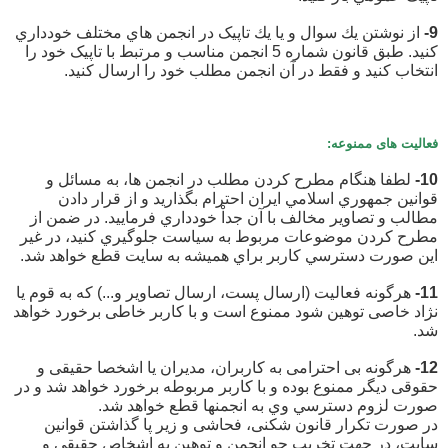
9-
از نوشتن يك سوال و يا يك تاپیک در انجمن هاي مختلف خودداري
كنيد. طبق قانون شماره 5 انجمن مناسب و مرتبط با تاپیک خود را
انتخاب كنيد و فقط در آن انجمن مطلب خود را ارسال كنيد.
فعالیت های ممنوعه:
10-
لطفا هنگام مطرح كردن مطلب در انجمن ها، به مسائل و
قوانين جمهوري اسلامي ایران احترام بگذاريد و از قرار دادن
مطالب و تصاوير مخالف با آن جداْ خودداري فرماييد. در ضمن از
مطرح کردن موضوعات مربوط به سياست جلوگيري كنيد، در غیر
این صورت دسترسي كاربر براي هميشه به سايت قطع خواهد شد.
11-
هرگونه فعالیت (ارسال پست، ارسال تصاویر و...) که به قوم یا
نژاد خاصی توهین شود ممنوع است و با کاربر خاطی برخورد خواهد
شد.
12-
هرگونه بی احترامی به کاربران، مدیران یا اشخصا حقیقی و
حقوقی دیگر ممنوع بوده و با كاربر مربوطه برخورد خواهد شد و در
صورت لزوم دسترسي وي به انجمنها قطع خواهد شد.
در صورت تکرار قانون شکنی، فحاشی و زیر پا گذاشتن قوانین
سایت، در جهت تخریب جو انجمن و توهین به اشخاص حقیقی و