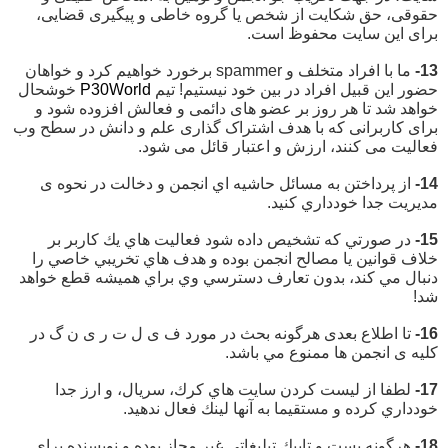
حقوقی، حق شکایت از شخص یا گروه خاطی و پیگیری قضایی،
برای این سایت محفوظ است.
13-
ما با افراد متخلف و spammer برخورد خواهیم کرد و خواهان
حضور این قبیل افراد در بین خود نیستیم! تیم
P30World
خوشحال
خواهد شد تا هر روز بر عضو های دائمی و فعالش افزوده شود و
برای کاربرانی که با هدف اشتراک گذاری علم و دانش در سطح وب
فعالیت می کنند، ارزش و اعتبار قائل می شود.
14-
از پرداختن به مسائل حاشيه اي انجمن و دخالت در نحوه ی
مديريت جدا خودداري كنيد.
15-
در صورتي كه تشخيص داده شود فعاليت هاي يك كاربر بر
خلاف قوانين يا مصالح انجمن بوده و هدف هاي تخريبي خاصي را
دنبال مي كند، بدون تعارف دسترسي وي براي هميشه قطع خواهد
شد!
16-
تا اطلاع بعدی هرگونه بحث در مورد ف ی ل ت ر ی ن گ در
كليه ی انجمن ها ممنوع مي باشد.
17-
لطفا از ليست كردن سايت هاي كرك، سريال، و ارز جدا
خودداري كرده و مستقيما به آنها لينك فعال ندهيد.
18-
هرگونه پست و تاپيك تبليغاتي غير مجاز بوده و نويسنده براي