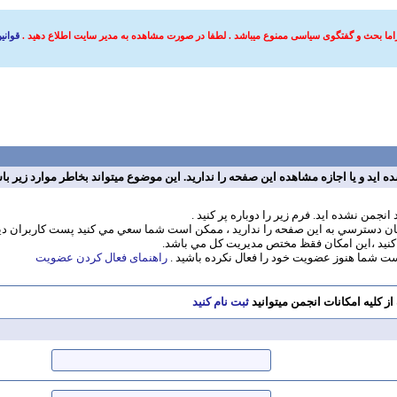
اما بحث و گفتگوی سیاسی ممنوع میباشد . لطفا در صورت مشاهده به مدیر سایت اطلاع دهید .
قوانی
ه ايد و يا اجازه مشاهده اين صفحه را نداريد. اين موضوع ميتواند بخاطر موارد زير با
انجمن نشده ايد. فرم زير را دوباره پر کنيد .
ن دسترسي به اين صفحه را نداريد ، ممکن است شما سعي مي کنيد پست کاربران ديگ
نيد ،اين امکان فقظ مختص مديريت کل مي باشد.
 شما هنوز عضویت خود را فعال نکرده باشید .
راهنمای فعال کردن عضویت
از کلیه امکانات انجمن میتوانید
ثبت نام کنید