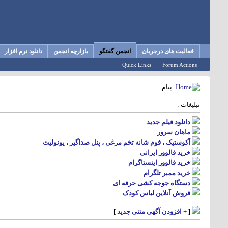
فعالیت های درجریان
انجمن گفتگو
بازارچه انجمن
دانلود نرم افزار
Quick Links
Forum Actions
پیام
تبلیغات :
دانلود فیلم جدید
ماهان سرور
آکوستیک ، فوم شانه تخم مرغی ، پنل صداگیر ، یونولیت
خرید فالوور ایرانی
خرید فالوور اینستاگرام
خرید ممبر تلگرام
دستگاه جوجه کشی حرفه ای
فروش آنلاین لباس کودک
[
+ افزودن آگهی متنی جدید
]