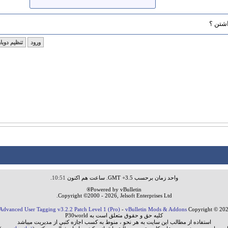
شتن ؟
واحد زمان برحسب GMT +3.5. ساعت هم اکنون
10:51
.
Powered by vBulletin®
Copyright ©2000 - 2026, Jelsoft Enterprises Ltd.
Advanced User Tagging v3.2.2 Patch Level 1 (Pro)
-
vBulletin Mods & Addons
Copyright © 202
کليه حق و حقوق متعلق است به P30world
استفاده از مطالب اين سايت به هر نحو ، منوط به کسب اجازه کتبي از مديريت ميباشد