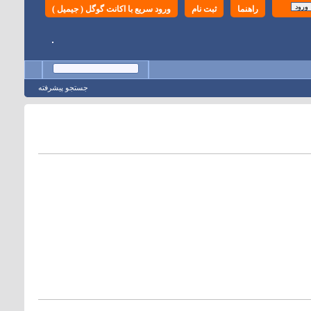
راهنما
ثبت نام
ورود سریع با اکانت گوگل ( جیمیل )
جستجو پيشرفته