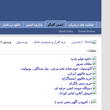
فعالیت های درجریان
انجمن گفتگو
بازارچه انجمن
دانلود نرم افزار
Quick Links
Forum Actions
انـجـمـن
نرم افزار و سیستم عامل
ویـنــدوز
ویندوز 10
تبلیغات :
دانلود فیلم جدید
ماهان سرور
آکوستیک ، فوم شانه تخم مرغی ، پنل صداگیر ، یونولیت
خرید فالوور ایرانی
خرید فالوور اینستاگرام
خرید ممبر تلگرام
دستگاه جوجه کشی حرفه ای
فروش آنلاین لباس کودک
[
+ افزودن آگهی متنی جدید
]