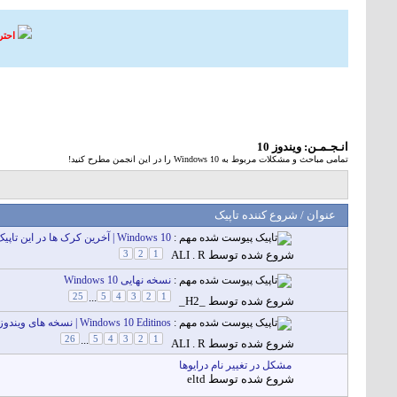
احتر
انـجـمـن:
ویندوز 10
تمامی مباحث و مشکلات مربوط به Windows 10 را در این انجمن مطرح کنید!
عنوان
/
شروع کننده تاپيک
مهم :
Windows 10 | آخرین کرک ها در این تاپیک
شروع شده توسط
ALI . R
1
2
3
مهم :
نسخه نهایی Windows 10
25
...
5
4
3
2
1
شروع شده توسط
_H2_
مهم :
Windows 10 Editinos | نسخه های ویندوز 10
26
...
5
4
3
2
1
شروع شده توسط
ALI . R
مشکل در تغییر نام درایوها
شروع شده توسط
eltd