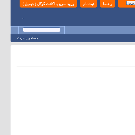
راهنما
ثبت نام
ورود سریع با اکانت گوگل ( جیمیل )
جستجو پيشرفته