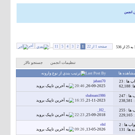
ن انجمن
آخر
صفحه 1 از 22
1
2
3
4
5
11
...
تنظيمات انجمن
جستجو تالار
شاهده ها
Last Post By
ب ها :
23
jahani70
20:46
26-09-2025,
62,
 ها :
247
shabnam1986
16:35
21-11-2023,
23
 ها :
255
_H2_
22:23
25-09-2018,
22
اب ها :
2
eltd
09:26
13-05-2026,
ا: 131