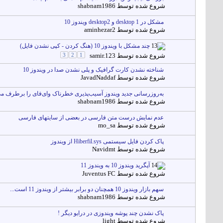
شروع شده توسط
shabnam1986
مشکل در desktop 1 و desktop2 ویندوز 10
شروع شده توسط
aminhezar2
چند مشکل با ویندوز 10 (هنگ کردن - کپی نشدن فایل)
شروع شده توسط
samir.123
1
2
3
شناخته نشدن کارت گرافیک و پلی نشدن صدا در ویندوز 10
شروع شده توسط
JavadNaddaf
به‌روزرسانی جدید ویندوز آسیب‌پذیری خطرناک وای‌فای را برطرف می‌ک
شروع شده توسط
shabnam1986
عدم نمایش درست متن فارسی در بعضی از سایتهای فارسی
شروع شده توسط
mo_sa
پاک کردن فایل سیستمی Hiberfil.sys از ویندوز
شروع شده توسط
Navidmt
آپگرید ویندوز 10 به ویندوز 11
شروع شده توسط
Juventus FC
سهم بازار ویندوز 10 همچنان دو برابر بیشتر از ویندوز 11 است...
شروع شده توسط
shabnam1986
پاک نشدن چند پوشه ویندوزی در درایو دیگر !
شروع شده توسط
light