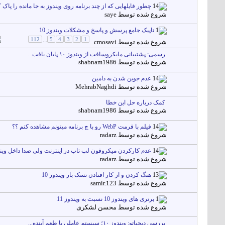
چطور فایلهایی که از چند برنامه روی ویندوز به جا مانده را پاک 
شروع شده توسط
saye
تاپیک جامع پرسش و پاسخ و مشکلات ویندوز 10
112
...
5
4
3
2
1
شروع شده توسط
cmosavi
رسمی: پشتیبانی مایکروسافت از ویندوز ۱۰ پایان یافت...
شروع شده توسط
shabnam1986
عدم جوین شدن به دامین
شروع شده توسط
MehrabNaghdi
کمک درباره حل این خطا
شروع شده توسط
shabnam1986
فیلم با فرمت WebP رو با چ برنامه میتونم مشاهده کنم ؟؟
شروع شده توسط
radarz
عدم کارکردن میکروفون لپ تاپ در اینترنت ولی صدا داخل وین
شروع شده توسط
radarz
هنگ کردن و از کار افتادن تسک بار ویندوز 10
شروع شده توسط
samir.123
برتری های ویندوز 10 نسبت به ویندوز 11
شروع شده توسط
محسن لشکری
بررسی دیجیاتو: ویندوز ۱۰؛ سیستم عاملی با طعم آینده...