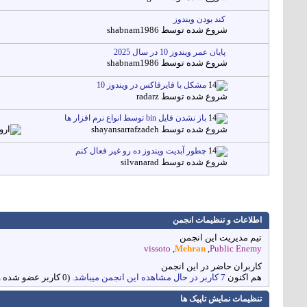
کند بودن ویندوز
شروع شده توسط
shabnam1986
پایان عمر ویندوز 10 در سال 2025
شروع شده توسط
shabnam1986
مشکل با فایرفاکس در ویندوز 10
شروع شده توسط
radarz
باز نشدن فایل bin توسط انواع نرم افزار ها
شروع شده توسط
shayansarrafzadeh
چطور آبدیت ویندوز ده رو غیر فعال کنم
شروع شده توسط
silvanarad
اطلاعات و تنظیمات انجمن
تیم مدیریت این انجمن
vissoto
,
Mehran
,
Public Enemy
کاربران حاضر در این انجمن
هم اکنون
7 کاربر در حال مشاهده این انجمن میباشد.
(0 کاربر عضو شده و 7 مهمان)
تنظیمات نمایش تاپیک ها