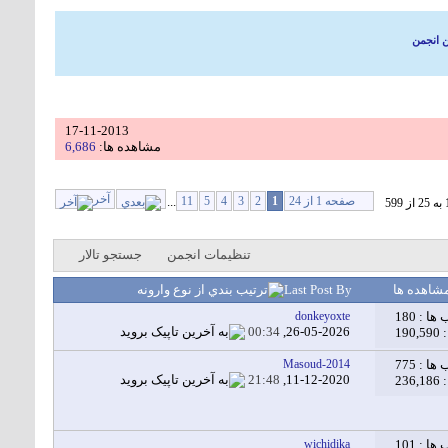
ن انجمن
17-11-2013
مشاهده ها:
6,686
آخر
صفحه 1 از 24
1
2
3
4
5
11
...
تنظيمات انجمن
جستجو تالار
شاهده ها
Last Post By
 ها :
180
donkeyoxte
00:34
26-05-2026,
19
 ها :
775
Masoud-2014
21:48
11-12-2020,
23
 ها :
101
wichidika