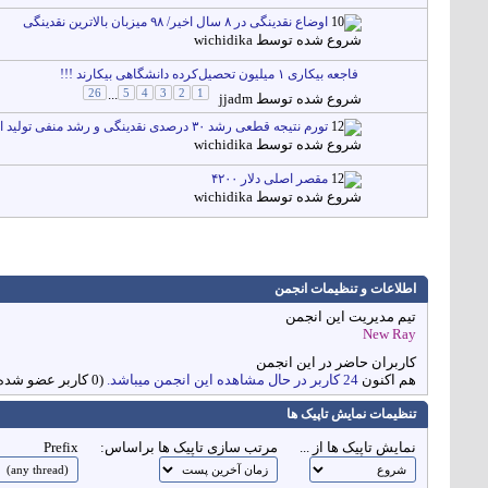
اوضاع نقدینگی در ۸ سال اخیر/ ۹۸ میزبان بالاترین نقدینگی
شروع شده توسط
wichidika
فاجعه بیکاری ۱ میلیون تحصیل‌‌کرده دانشگاهی بیکارند !!!
26
...
5
4
3
2
1
شروع شده توسط
jjadm
تورم نتیجه قطعی رشد ۳۰ درصدی نقدینگی و رشد منفی تولید است
شروع شده توسط
wichidika
مقصر اصلی دلار ۴۲۰۰
شروع شده توسط
wichidika
اطلاعات و تنظیمات انجمن
تیم مدیریت این انجمن
New Ray
کاربران حاضر در این انجمن
هم اکنون
24 کاربر در حال مشاهده این انجمن میباشد.
(0 کاربر عضو شده و 24 مهمان)
تنظیمات نمایش تاپیک ها
نمایش تاپیک ها از ...
مرتب سازی تاپیک ها براساس:
Prefix