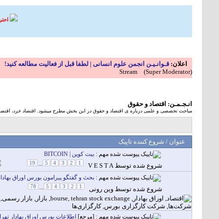
احتر
اعلان:
قـوانـیـن انجمن علوم انسانی | لطفا قبل از فعالیت مطالعه کنید!
Stream
(Super Moderator)
انـجـمـن:
اقتصاد و حقوق
مباحث تخصصی و علمی درباره ی اقتصاد و حقوق در این بخش مطرح میشود. اقتصاد خرد، اقتصاد 
عنوان
/
شروع کننده تاپيک
مهم :
بیت کوین | BITCOIN
19
...
5
4
3
2
1
شروع شده توسط
V E S T A
مهم :
بحث و گفتگو پیرامون بورس اوراق بهادار
78
...
5
4
3
2
1
شروع شده توسط
وین رونی
مهم : [مرجع]
اطلاعات بورس اوراق بهادار تهرا