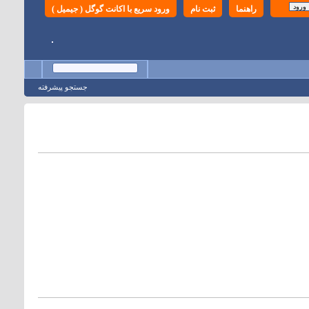
راهنما
ثبت نام
ورود سریع با اکانت گوگل ( جیمیل )
جستجو پيشرفته