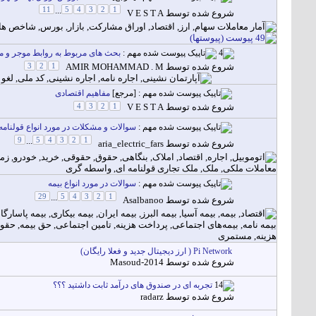
11
...
5
4
3
2
1
شروع شده توسط
V E S T A
مهم :
بحث های مربوط به روابط موجر و م
شروع شده توسط
AMIR MOHAMMAD . M
1
2
3
مهم : [مرجع]
مفاهیم اقتصادی
شروع شده توسط
V E S T A
1
2
3
4
مهم :
سوالات و مشكلات در مورد انواع قولنامه و م
9
...
5
4
3
2
1
شروع شده توسط
aria_electric_fars
مهم :
سوالات در مورد انواع بیمه
29
...
5
4
3
2
1
شروع شده توسط
Asalbanoo
Pi Network ( ارز دیجیتال جدید و فعلا رایگان)
شروع شده توسط
Masoud-2014
تجربه ای در صندوق های درآمد ثابت داشتید ؟؟؟
شروع شده توسط
radarz