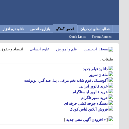
فعالیت های درجریان
انجمن گفتگو
بازارچه انجمن
دانلود نرم افزار
Quick Links
Forum Actions
انـجـمـن
علم و آموزش
علوم انسانی
اقتصاد و حقوق
تبلیغات :
دانلود فیلم جدید
ماهان سرور
آکوستیک ، فوم شانه تخم مرغی ، پنل صداگیر ، یونولیت
خرید فالوور ایرانی
خرید فالوور اینستاگرام
خرید ممبر تلگرام
دستگاه جوجه کشی حرفه ای
فروش آنلاین لباس کودک
[
+ افزودن آگهی متنی جدید
]