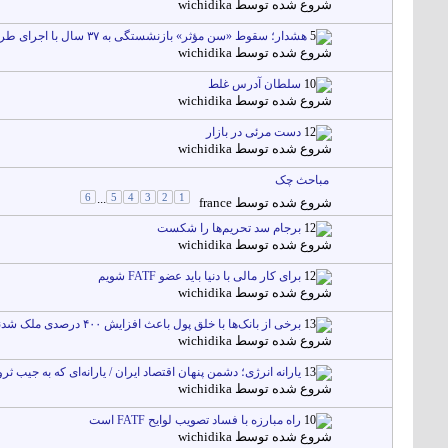
شروع شده توسط
wichidika
هشدار؛ سقوط «سن مؤثر» بازنشستگی به ۳۷ سال با اجرای طرح «بازنشستگی پیش از موعد» مجلس
شروع شده توسط
wichidika
سلطان آدرس غلط
شروع شده توسط
wichidika
دست مرئی در بازار
شروع شده توسط
wichidika
مباحث چک
6
...
5
4
3
2
1
شروع شده توسط
france
برجام سد تحریم‌ها را شکست
شروع شده توسط
wichidika
برای کار مالی با دنیا باید عضو FATF شویم
شروع شده توسط
wichidika
برخی از بانک‌ها با خلق پول باعث افزایش ۴۰۰ درصدی ملک شدند
شروع شده توسط
wichidika
یارانه انرژی؛ دشمن پنهان اقتصاد ایران / یارانه‌ای که به جیب ثر
شروع شده توسط
wichidika
راه مبارزه با فساد تصویب لوایح FATF است
شروع شده توسط
wichidika