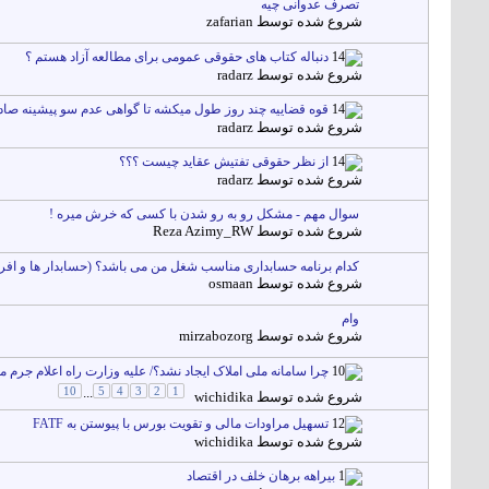
تصرف عدوانی چیه
شروع شده توسط
zafarian
دنباله کتاب های حقوقی عمومی برای مطالعه آزاد هستم ؟
شروع شده توسط
radarz
قوه قضاییه چند روز طول میکشه تا گواهی عدم سو پیشینه صادر
شروع شده توسط
radarz
از نظر حقوقی تفتیش عقاید چیست ؟؟؟
شروع شده توسط
radarz
سوال مهم - مشکل رو به رو شدن با کسی که خرش میره !
شروع شده توسط
Reza Azimy_RW
کدام برنامه حسابداری مناسب شغل من می باشد؟ (حسابدار ها و افراد
شروع شده توسط
osmaan
وام
شروع شده توسط
mirzabozorg
چرا سامانه ملی املاک ایجاد نشد؟/ علیه وزارت راه اعلام جرم م
10
...
5
4
3
2
1
شروع شده توسط
wichidika
تسهیل مراودات مالی و تقویت بورس با پیوستن به FATF
شروع شده توسط
wichidika
بیراهه برهان خلف در اقتصاد