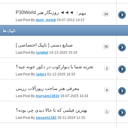
◄◄◄ روزنگار هنر P30World
مهم :
14
Last Post By
dash_mehdi
29-07-2012
14:37
تاپيک ها
صنایع دستی [ تاپیک اختصاصی ]
75
Last Post By
rangbaf
14-12-2025
15:19
تجربه شما با دیوارکوب در دکور خونه چیه؟
1
Last Post By
radarz
01-12-2025
18:33
معرفی هنر ساخت زیورآلات رزینی
0
Last Post By
maryam13810
18-07-2025
10:24
بهترین فیلمی که تا حالا دیدی چی بوده؟
1
Last Post By
siavash1382
26-11-2024
12:10