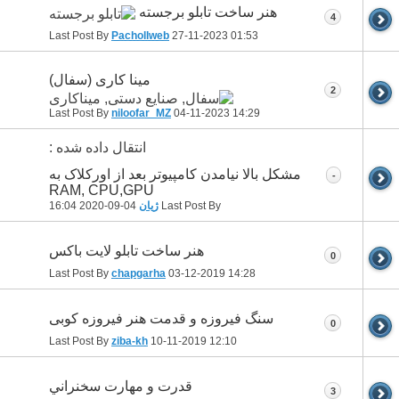
هنر ساخت تابلو برجسته
4
Last Post By
Pachollweb
27-11-2023
01:53
مینا کاری (سفال)
2
Last Post By
niloofar_MZ
04-11-2023
14:29
انتقال داده شده :
مشکل بالا نیامدن کامپیوتر بعد از اورکلاک به
-
RAM, CPU,GPU
Last Post By
ژیان
04-09-2020
16:04
هنر ساخت تابلو لایت باکس
0
Last Post By
chapgarha
03-12-2019
14:28
سنگ فیروزه و قدمت هنر فیروزه کوبی
0
Last Post By
ziba-kh
10-11-2019
12:10
قدرت و مهارت سخنراني
3