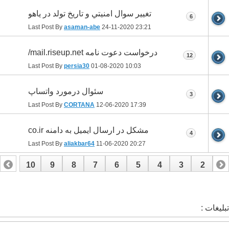
تغيير سوال امنيتي و تاريخ تولد در ياهو
6
Last Post By
asaman-abe
24-11-2020
23:21
درخواست دعوت نامه mail.riseup.net/
12
Last Post By
persia30
01-08-2020
10:03
سئوال درمورد واتساپ
3
Last Post By
CORTANA
12-06-2020
17:39
مشکل در ارسال ایمیل به دامنه co.ir
4
Last Post By
aliakbar64
11-06-2020
20:27
10
9
8
7
6
5
4
3
2
1
17
16
15
14
13
12
11
تبلیغات :