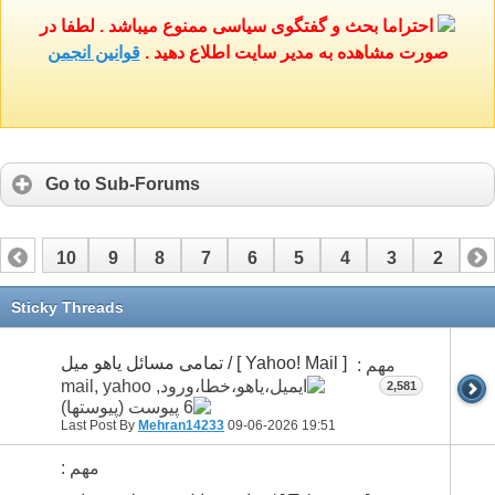
احتراما بحث و گفتگوی سیاسی ممنوع میباشد . لطفا در
صورت مشاهده به مدیر سایت اطلاع دهید .
قوانین انجمن
Go to Sub-Forums
10
9
8
7
6
5
4
3
2
1
17
16
15
14
13
12
11
Sticky Threads
[ Yahoo! Mail ] / تمامی مسائل ياهو ميل
مهم :
2,581
Last Post By
Mehran14233
09-06-2026
19:51
مهم :