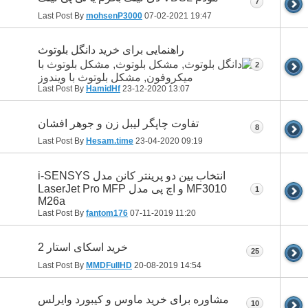
7
Last Post By
mohsenP3000
07-02-2021
19:47
راهنمایی برای خرید دانگل بلوتوث
2
Last Post By
HamidHf
23-12-2020
13:07
تفاوت چاپگر لیبل زن و جوهر افشان
8
Last Post By
Hesam.time
23-04-2020
09:19
انتخاب بین دو پرینتر کانن مدل i-SENSYS
MF3010 و اچ پی مدل LaserJet Pro MFP
1
M26a
Last Post By
fantom176
07-11-2019
11:20
خرید اسکای استار 2
25
Last Post By
MMDFullHD
20-08-2019
14:54
مشاوره برای خرید ماوس و کیبورد وایرلس
10