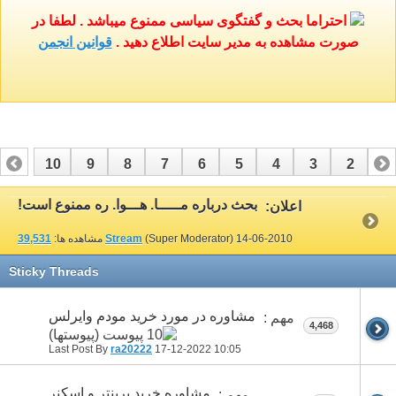
احتراما بحث و گفتگوی سیاسی ممنوع میباشد . لطفا در
صورت مشاهده به مدیر سایت اطلاع دهید .
قوانین انجمن
10
9
8
7
6
5
4
3
2
1
17
16
15
14
13
12
11
بحث درباره مـــــا. هـــوا. ره ممنوع است!
اعلان:
14-06-2010
(Super Moderator)
Stream
مشاهده ها:
39,531
Sticky Threads
مشاوره در مورد خرید مودم وایرلس
مهم :
4,468
Last Post By
ra20222
17-12-2022
10:05
مشاوره خرید پرینتر و اسکنر
مهم :