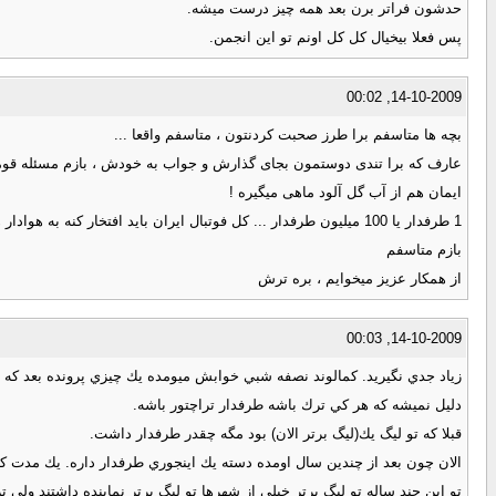
حدشون فراتر برن بعد همه چيز درست ميشه.
پس فعلا بيخيال كل كل اونم تو اين انجمن.
14-10-2009, 00:02
بچه ها متاسفم برا طرز صحبت کردنتون ، متاسفم واقعا ...
عارف که برا تندی دوستمون بجای گذارش و جواب به خودش ، بازم مسئله قومی
ایمان هم از آب گل آلود ماهی میگیره !
1 طرفدار یا 100 میلیون طرفدار ... کل فوتبال ایران باید افتخار کنه به هوادار هر تیمی ، چون اینا سرماین
بازم متاسفم
از همکار عزیز میخوایم ، بره ترش
14-10-2009, 00:03
زياد جدي نگيريد. كمالوند نصفه شبي خوابش ميومده يك چيزي پرونده بعد 
دليل نميشه كه هر كي ترك باشه طرفدار تراچتور باشه.
قبلا كه تو ليگ يك(ليگ برتر الان) بود مگه چقدر طرفدار داشت.
الان چون بعد از چندين سال اومده دسته يك اينجوري طرفدار داره. يك مدت ك
تو اين چند ساله تو ليگ برتر خيلي از شهرها تو ليگ برتر نماينده داشتند ولي ت