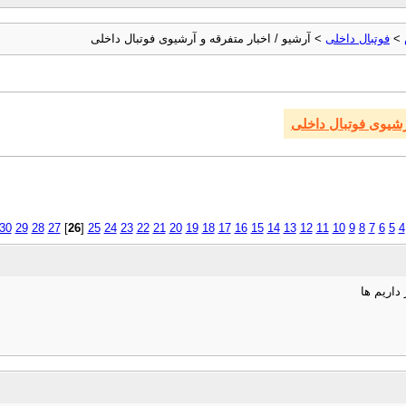
>
فوتبال داخلی
> آرشیو / اخبار متفرقه و آرشیوی فوتبال داخلی
آرشیوی فوتبال داخلی
30
29
28
27
]
26
[
25
24
23
22
21
20
19
18
17
16
15
14
13
12
11
10
9
8
7
6
5
4