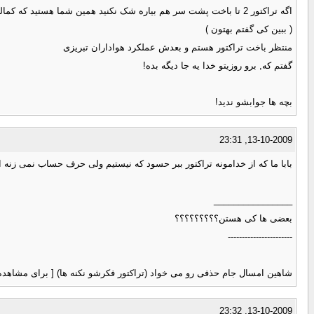
اگه تراکتور 2 تا باخت پشت سر هم بیاره شک نکنید همین شما هستید که کمالوند رو از تبریز بیرونش می کنید
( ببین کی گفتم بهتون )
منتظر باخت تراکتور هستم و بعدش عملکرد هواداران تبریزی
گفتم که, برو روزیتو خدا یه جا دیگه بده!
بچه ها جوابشو ندید!
13-10-2009, 23:31
بابا ما که از خدامونه تراکتور ببر حسود که نیستیم ولی حرف حساب نمی زنه ا
________________
بعضی ها کی هستن؟؟؟؟؟؟؟؟؟
-----------------------
شاهین امسال جام حذفی رو می خواد (تراکتور فکرشو نکنه ها) [ برای مشاهده لینک ،
13-10-2009, 23:32