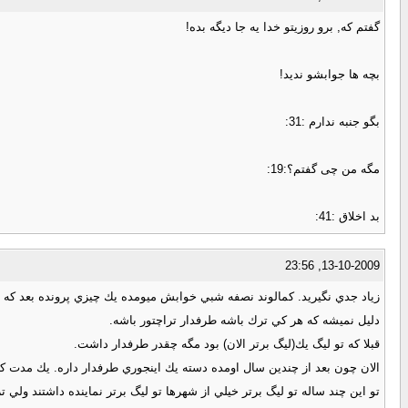
گفتم که, برو روزیتو خدا یه جا دیگه بده!
بچه ها جوابشو ندید!
بگو جنبه ندارم :31:
مگه من چی گفتم؟:19:
بد اخلاق :41:
13-10-2009, 23:56
زياد جدي نگيريد. كمالوند نصفه شبي خوابش ميومده يك چيزي پرونده بعد 
دليل نميشه كه هر كي ترك باشه طرفدار تراچتور باشه.
قبلا كه تو ليگ يك(ليگ برتر الان) بود مگه چقدر طرفدار داشت.
الان چون بعد از چندين سال اومده دسته يك اينجوري طرفدار داره. يك مدت ك
تو اين چند ساله تو ليگ برتر خيلي از شهرها تو ليگ برتر نماينده داشتند ولي ت