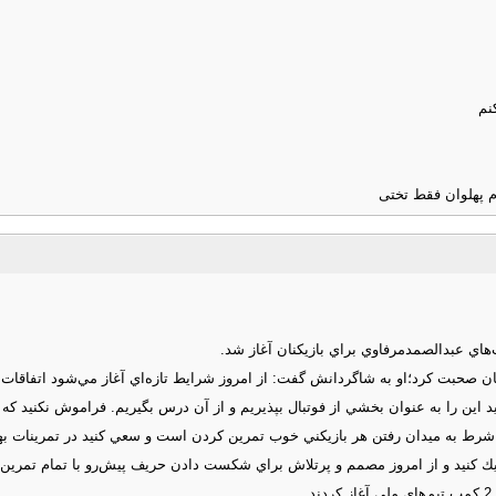
نم
م پهلوان فقط تختی
هاي عبدالصمدمرفاوي براي بازيكنان آغاز شد.
ان صحبت كرد؛او به شاگردانش گفت: از امروز شرايط تازه‌اي آغاز مي‌شود اتفاقات با
 اين را به عنوان بخشي از فوتبال بپذيريم و از آن درس بگيريم. فراموش نكنيد كه
شرط به ميدان رفتن هر بازيكني خوب تمرين كردن است و سعي كنيد در تمرينات بهت
ديك كنيد و از امروز مصمم و پرتلاش براي شكست دادن حريف پيش‌رو با تمام تمرين ك