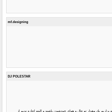
mf.designing
DJ POLESTAR
ه بزاريم يك مقدار تو حال و هواي خودشون باشند و البته اجازه نديم از