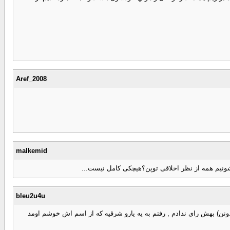
Aref_2008
malkemid
شونیم همه از نظر اخلاقی توپن؟هیچکی کامل نیست...
bleu2u4u
ن) بهش رای ندادم , رفتم به یه یارو شرقیه که از اسم اش خوشم اومد