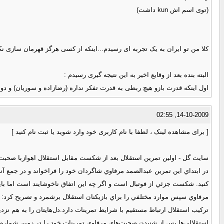
(توی اسم اش kun داشت)
کلا من تو ایران به یک تجربه ای رسیدم...اینکه از کسی هرگز قهرمان سازی نک
البته بنده بعد از وقایع اخیر به این نتیجه گیری رسیدم :
اول اینکه قدرت بازو هیچ ربطی به قدرت تفکر نداره (رضازاده و سوریان) و دو
14-10-2009, 02:55
[ برای مشاهده لینک ، لطفا با نام کاربری خود وارد شوید یا ثبت نام کنید ]
سايت گل - اولين تمرين استقلال بعد از شكست مقابل استقلال اهوازبا صحبت‌
در ابتداي اين تمرين عبدالصمد مرفاوي شاگردان خود را فراخواند و در جمع آن
كنيد. شكست جزئي از فوتبال است و اگر چه اين اتفاق ناخوشايند است اما بايد
مرفاوي سپس موارد مختلفي را براي بازيكنان استقلال برشمرد و تصريح كرد: 
تركيب استقلال ارتباط مستقيم با شرايط تمرينات دارد.دل‌هايتان را به هم نز
استقلالي‌ها پس از شنيدن صحبت‌هاي مرفاوي تمرينات خود را در زمين شماره 2 كمپ تيم‌هاي ملي آغاز كردند.