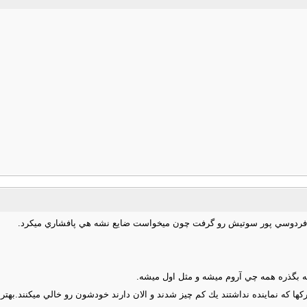
كه فردوسي پور سوتيش رو گرفت چون ميخواست ضايع نشه هي پافشاري ميكرد.
ه بگذره همه چي آروم ميشه و مثل اول ميشه.
ركها كه نماينده نداشتند يك كم چيز شدند و الان دارند خودشون رو خالي ميكنند.بهتر