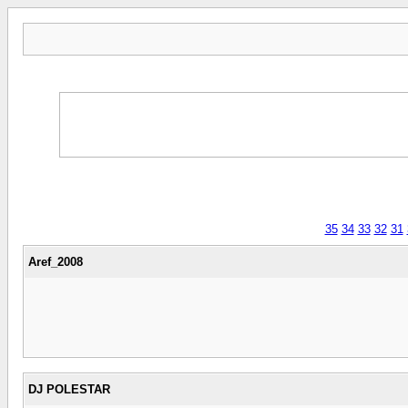
35
34
33
32
31
Aref_2008
DJ POLESTAR