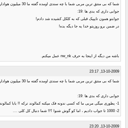
شما که بی منتق ترین مربی شما با چه سندی اومده گفته ما 30 میلیون هوادار داریم ها
جوابی داری که بدی ها :19:
جوابتو همون تایپیک قبلی که به کلکل کشیده شد دادم!
در ضمن برو روزیتو خدا یه جا دیگه بده!
باشه من دیگه از اینجا به حرف nw_nk عمل میکنم.
13-10-2009, 23:17
شما که بی منتق ترین مربی شما با چه سندی اومده گفته ما 30 میلیون هوادار داریم ها
جوابی داری که بدی ها :19:
1- یطوری میگی مربی ما که کسی ندونه فک میکنه کمالوند ترکه !! بابا کمالوند که ترک نیست ، بعد اومدن به تیم ماجرا رو فهمیده ...
2- 1000 تا جواب دادیم ، اما کو گوش شنوا ؟!! شما دنبال کل کلی ....
13-10-2009, 23:20