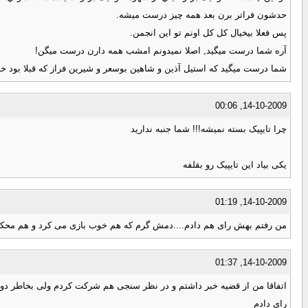
حدشون فراتر برن بعد همه چيز درست ميشه.
پس فعلا بيخيال كل كل اونم تو اين انجمن.
آره شما درست میگید, اصلا نمیدونم امشب همه دارن درست میگن!
شما درست میگید که استیل آذین و شاهین بوسعر و شیرین فراز که قبلا بود خ
14-10-2009, 00:06
چرا تایپیک بسته نمیشه!!! شما جنبه ندارید
یکی بیاد این تایپیک رو بقلفه
14-10-2009, 01:19
من رفتم بهش رای هم دادم....دمش گرم که هم خوب بازی می کرد و هم محکم و 
14-10-2009, 01:37
اتفاقا من از قضیه خبر داشتم و در نظر سنجی هم شرکت کردم ولی بخاطر دوس
رای دادم