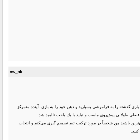
nw_nk
زي گذشته را به فراموشي بسپاريد و ذهن خود را به بازي ‌ آينده متمركز
 فصلي طولاني پيش‌روي ماست و نبايد با يك باخت نااميد شد.
رين باشيد من شخصاً در مورد تركيب تيم تصميم گيري مي‌كنم و انتخاب
نيد.