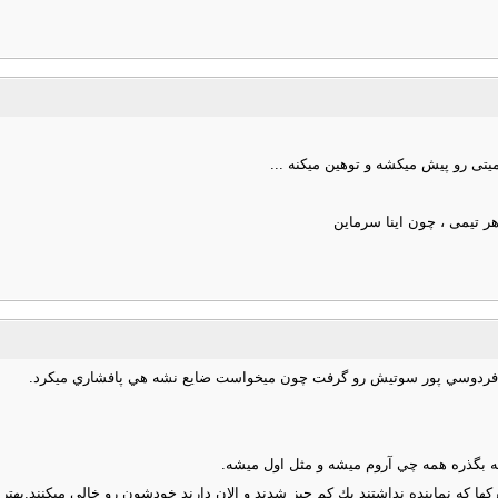
تی رو پیش میکشه و توهین میکنه ...
كه فردوسي پور سوتيش رو گرفت چون ميخواست ضايع نشه هي پافشاري ميكرد.
ه بگذره همه چي آروم ميشه و مثل اول ميشه.
ركها كه نماينده نداشتند يك كم چيز شدند و الان دارند خودشون رو خالي ميكنند.بهتر