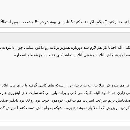
 هر Bt مشخصه. پس احتمالاً تعداد کم شده و نقشه به روز نشده.
 اگه احیانا باز هم لازم شد دورباره همونو برنامه رو دانلود میکنی چون دانلودت وقت
م شده ک اصلا نیاز ب هارد ندارن .از شبکه های کابلی گرفته تا بازی های انلاین 
وبی برای تماشا می زارن .نه دانلود البته .کلیک می کنی و برات پلی می کنه سایت های ای
منو اینترنت تی وی .تی وی اسمارت سامس