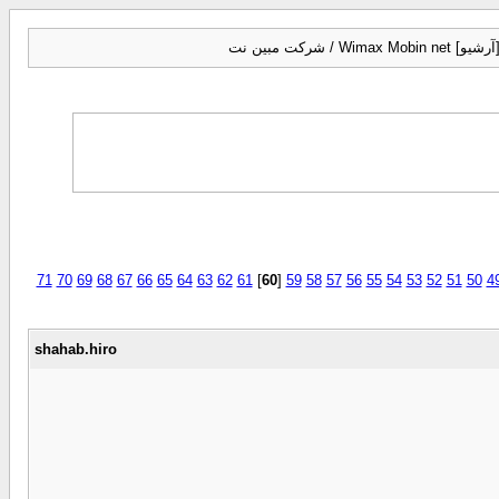
Wimax Mobin n / شرکت مبین نت
71
70
69
68
67
66
65
64
63
62
61
]
60
[
59
58
57
56
55
54
53
52
51
50
4
shahab.hiro