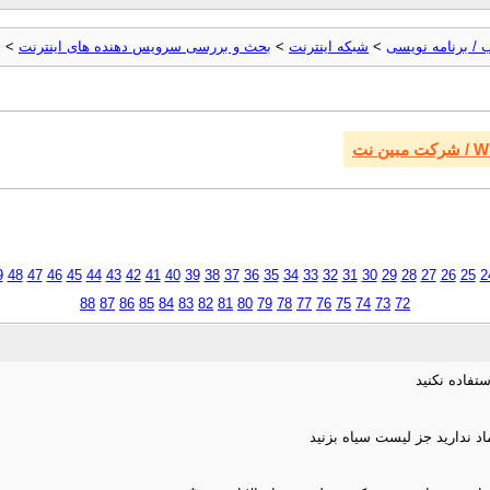
 / برنامه نویسی
>
شبکه اینترنت
>
بحث و بررسی سرويس دهنده های اينترنت
> [آرشیو] et
 نت
9
48
47
46
45
44
43
42
41
40
39
38
37
36
35
34
33
32
31
30
29
28
27
26
25
2
88
87
86
85
84
83
82
81
80
79
78
77
76
75
74
73
72
فاده نکنید
اد ندارید جز لیست سیاه بزنید