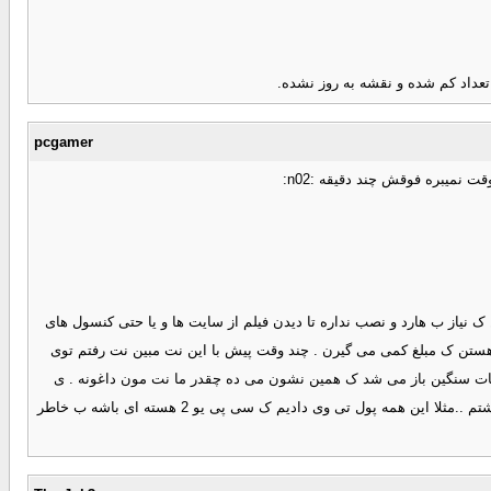
pcgamer
 نمیبره فوقش چند دقیقه :n02:
ک نیاز ب هارد و نصب نداره تا دیدن فیلم از سایت ها و یا حتی کنسول های
نجوری هم هستن ک مبلغ کمی می گیرن . چند وقت پیش با این نت مبین نت رفتم توی
ونگ 3d دارم خواستم ب دوری تو صفحاتش بزنم سرعت اینترنت هم ب قول خودمون خوب بود رو 80 بود .انقدر صفحات سنگین باز می شد ک همین نشون می ده چقدر ما نت مون داغونه . ی
قسمت بازی kid رفتم 2 سانیه نشون می داد دوباره لود 20 ثانیه باید صبر می کردی .بروزرش ک اصلا باز نمیشد چ برسه شبکه بخوام باش تست کنم ا خیرش گذشتم ..مثلا این همه پول تی وی دادیم ک سی پی یو 2 هسته ای باشه ب خاطر