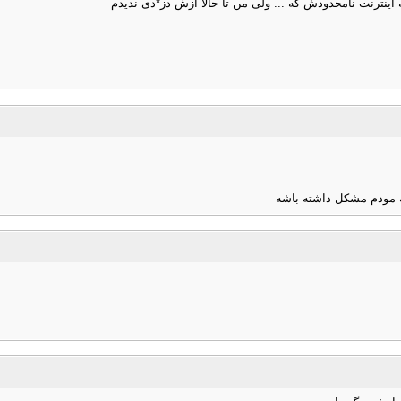
اینترنت نامحدودش که ... ولی من تا حالا ازش دز*دی ندیدم
ه مودم مشکل داشته باشه