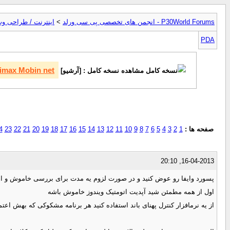
P30World Forums - انجمن های تخصصی پی سی ورلد
>
اینترنت / طراحی وب
PDA
Wimax Mobin net / شرکت مبین
مشاهده نسخه کامل : [آرشیو]
صفحه ها :
1
2
3
4
5
6
7
8
9
10
11
12
13
14
15
16
17
18
19
20
21
22
23
4
16-04-2013, 20:10
پسورد وایفا رو عوض کنید و در صورت لزوم یه مدت برای بررسی خاموش و است
اول از همه مطمئن شید آپدیت اتومتیک ویندوز خاموش باشه
از یه نرمافزار کنترل پهنای باند استفاده کنید هر برنامه مشکوکی که بهش اعتم