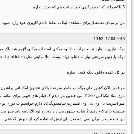
5 تا؟شما از کجا دیدید؟توی خود سایت هم که تعداد نداره.
من بر مبنای نقشه ([ برای مشاهده لینک ، لطفا با نام کاربری خود وارد شوید یا ثبت نام کنید ])میگم. اگر دقت کنید 5 ناحیه ی پوشش
17-04-2013, 19:52
دیگه نیازی به هارد نیست راحت دانلود میکنی استفاده میکنی لازیم شد پاک میکنی
دیگه با چنین سرعتی نیاز به دانلود زیاد نیست مثلا سایتی مثل digital tutors همه آموزشاهاش آنلاینه میتونی آنلاین تماشا کنی فقط یه هزینه ماهیانه داره
در کل عقده دانلود دیگه کسی نداره
موافقم. الان کشور های دیگه ب خاطر سرعت بالای نتشون امکاناتی براشون فراه
بازی مثلا ایکباکس 360 ک من چندین بار دیدم ک فیلم های خ
این نت مسخر ایران نمی شه ضره ای ازش استفاده کرد.از خیرش گذشتم.