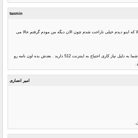
tasmin
ری شرایط بود که یکیش نوشته بود سرعت کاربران خانگی نمیتونه بیشتر از 128 باشه راستش من قصد خرید 512 داشتم و حالا که اینو دیدم خیلی ناراحت شدم چون الان دیگه من مودم گرفتم حالا می
این نوشته روی همه جعبه مودم ها چاپ شده ، کار سختی نیست یه نامه الکی خیلی معمولی با مشخصات خودت درست کن که تو متنش توضیح داده باشه که مثلا شما به دلیل نیاز کاری احتیاج به اینترنت 512 دارید . بعدش بده اون نامه رو
.
امیر انصاری