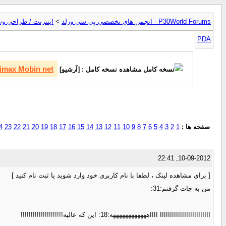
P30World Forums - انجمن های تخصصی پی سی ورلد
>
اینترنت / طراحی وب
PDA
Wimax Mobin net / شرکت مبین
مشاهده نسخه کامل : [آرشیو]
صفحه ها :
1
2
3
4
5
6
7
8
9
10
11
12
13
14
15
16
17
18
19
20
21
22
23
4
10-09-2012, 22:41
[ برای مشاهده لینک ، لطفا با نام کاربری خود وارد شوید یا ثبت نام کنید ]
من به جات گرفتم:31:
ااااااااااااااااااااااااا ااااههههههههههههه:18: این که عالیه!!!!!!!!!!!!!!!!!!!!!