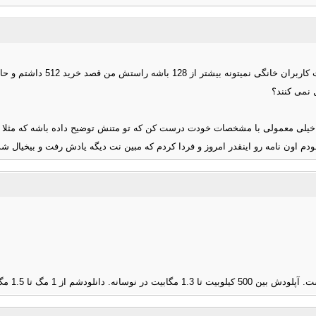
مودمش گرفتم و تو جعبه اش یه س
دم اون نامه رو اینقدر امروز و فردا کردم که مبین نت دیگه یادش رفت و بیخیال شد