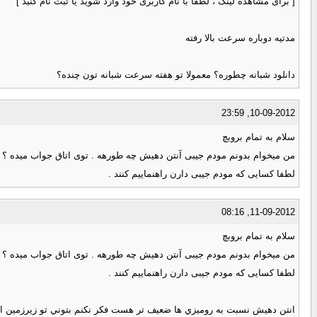
[ برای مشاهده لینک ، لطفا با نام کاربری خود وارد شوید یا ثبت نام کنید ]
مدتیه دوباره سرعت بالا رفته
دانلود شبانه چطوره؟ معمولا تو هفته سرعت شبانه تون چنده؟
10-09-2012, 23:59
سلام به تمام بروبچ
من میخوام بدونم مودم جیبی آنتن دهیش چه طورهه . توی اتاق جواب میده ؟ تو
لطفا کسایی که مودم جیبی دارن راهنماییم کنند .
11-09-2012, 08:16
سلام به تمام بروبچ
من میخوام بدونم مودم جیبی آنتن دهیش چه طورهه . توی اتاق جواب میده ؟ تو
لطفا کسایی که مودم جیبی دارن راهنماییم کنند .
انتن دهيش نسبت به روميزي ها ضعيف تر هست فكر نكنم بتوني تو زيرزمين ا