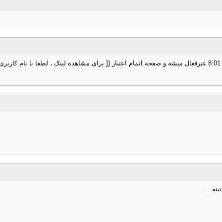
:
ه ...