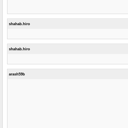
shahab.hiro
shahab.hiro
arash59b