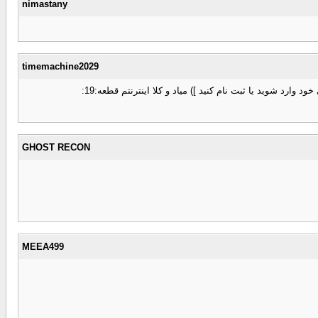
nimastany
timemachine2029
GHOST RECON
MEEA499