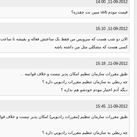
11-09-2012, 14:00
قیمت مودم usb مبین نت چقدره؟
11-09-2012, 15:10
الان دو شب هست که سرویس من فقط یک ساعتش فعاله و بقیشه تا ساعت 8:01 غیرفعال میشه و صفحه اتمام اعتبار ([ برای مشاهده لینک ، لطفا با نام کاربری خود وارد شوید یا ثبت نام کنید ]) میاد و کلا اینترنتم قطعه:19
کسی هست که مشکلی مثل من داشته باشه
11-09-2012, 15:18
طبق مقررات سازمان تنظیم امکان پذیر نیست و خلاف قوانینه ...
چه ربطي به سازمان تنظيم مقررات راديويي داره ؟
ديگه آدم اختيار مودم خودشو هم نداره ؟
11-09-2012, 15:45
طبق مقررات سازمان تنظیم {مقررات راديويي} امکان پذیر نیست و خلاف قوانین
چه ربطي به سازمان تنظيم مقررات راديويي داره ؟