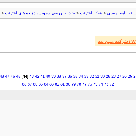
 / برنامه نویسی
>
شبکه اینترنت
>
بحث و بررسی سرويس دهنده های اينترنت
> [آرشیو] et
 نت
48
47
46
45
]
44
[
43
42
41
40
39
38
37
36
35
34
33
32
31
30
29
28
27
26
25
2
88
87
86
85
84
83
82
81
80
79
78
77
76
75
74
73
72