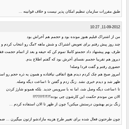
طبق مقررات سازمان تنظیم امکان پذیر نیست و خلاف قوانینه ...
11-09-2012, 10:27
من از اشتراک قبلیم هنوز مونده بود و حجمم هم آخراش بود
چند روز پیش رفتم برای تعویض اشتراک و شش ماهه ۲مگ رو انتخاب کردم و ۸۸هزازتومن هم دادم
طرف بهم پیشنهاد داد حجمتو کاملا تموم کن که حیفه و بعد از اتمام حجمت ف
دیروز هم تقریبا حجمم نفسای آخرش بود که گفتم اطلاع بدم.
حضوری رفتم و گفت فردا وصله!
امروز صبح هم چک کردم دیدم هیچ اتفاقی نیافتاده و همون یه ذره حجم رو استف
ظهر شد و دیدم خبری نشد. زنگ زدم و گفتن تا ۱ساعت دیگه وصله.
تا ۱ساعت دیگه وصل شد، اما نه با سرویس جدید. بلکه همونو شارژ کردن
الان من موندم حکمت این کارشون چی بوده؟!؟!؟!!!؟؟!!
زنگ بزنم بهشون درستش میکنن؟ چون از ظهر تا الان استفاده کردم ...
چون طرحتون فعال شده برای تغییر طرح هزینه مازادشو ازتون میگیرن ... ضمنا برای تعرفه 2 مگ شش ماهه 84 تومن باید پرداخت