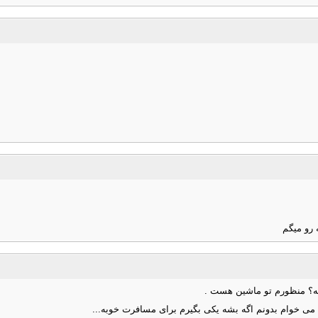
 رو میگم
نه؟ منظورم تو ماشین هست .