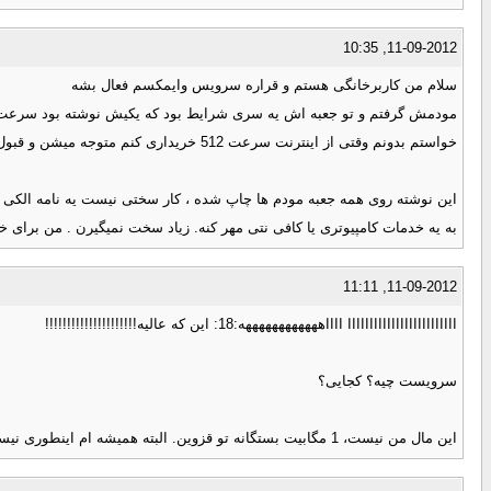
11-09-2012, 10:35
سلام من کاربرخانگی هستم و قراره سرویس وایمکسم فعال بشه
خواستم بدونم وقتی از اینترنت سرعت 512 خریداری کنم متوجه میشن و قبول نمی کنند؟
به یه خدمات کامپیوتری یا کافی نتی مهر کنه. زیاد سخت نمیگیرن . من برای خو
11-09-2012, 11:11
ااااااااااااااااااااااااا ااااههههههههههههه:18: این که عالیه!!!!!!!!!!!!!!!!!!!!!
سرویست چیه؟ کجایی؟
این مال من نیست، 1 مگابیت بستگانه تو قزوین. البته همیشه ام اینطوری نیست. آپلودش بین 500 کیلوبیت تا 1.3 مگابیت در نوسانه. دانلودشم از 1 مگ تا 1.5 مگ.