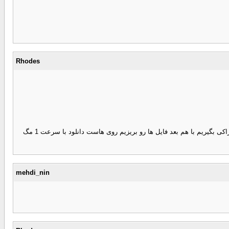
Rhodes
دوستان یه چیزی : توی سایت downloademan که سرعت الان 1 مگ هست نوشته که از کجا هاست گرفته ! رفتم توی سایتش زده که ماهی 30 تومن ... بیاید اشتراکی بگیریم با هم بعد فایل ها رو بریزیم روی هاست دانلود با سرعت 1 مگ
mehdi_nin