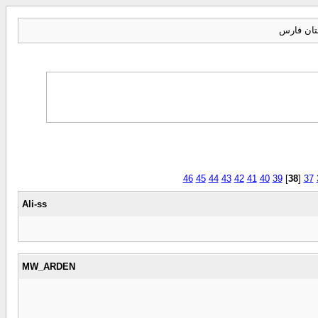
تان فارس
46
45
44
43
42
41
40
39
]
38
[
37
Ali-ss
MW_ARDEN