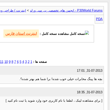
P30World Forums - انجمن های تخصصی پی سی ورلد
>
اینترنت / طراحی وب
PDA
اینترنت استان فارس
مشاهده نسخه کامل :
صفحه ها :
1
2
3
4
5
6
7
8
9
10
11
31-07-2013, 17:01
بچه ها پینگ مخابرات خیلی خوب شده! برا شما هم بهتر شده؟.
31-07-2013, 18:35
[ برای مشاهده لینک ، لطفا با نام کاربری خود وارد شوید یا ثبت نام کنید ]