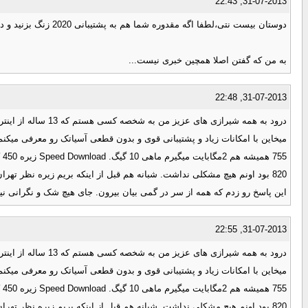
31-07-2013, 22:43
دوستان بیست نتی،لطفا اگه مقدوره شما هم به پشتیبانی 2020 زنگ بزنید و در مورد افزایش پهنای باند سؤال کنید ببینیم همچین چیزی واقعا صحت داره یا نه...:n16:
به من که گفتن اصلا همچین خبری نیست...
31-07-2013, 22:48
این پاسخ رو زدم که همه از سر در گمی بیان بیرون. جای هیچ شک و نگرانی نیس
31-07-2013, 22:55