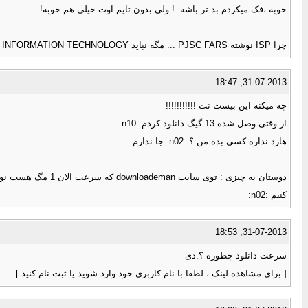
خوبه ،فک میکردم بد تر باشه..! ولی بدون تایم اوت خیلی هم خوبه!
چرا ISP نوشته PJSC FARS ... مگه نباید INFORMATION TECHNOLOGY باشه؟؟؟؟:n04:
31-07-2013, 18:47
چه میکنه این بیست نت !!!!!!!!!!!
از وقتی وصل شده 13 گیگ دانلود کردم.:n10:............................
هارد نداره کسی بده من ؟ :n02: جا ندارم...
کنیم :n02:
31-07-2013, 18:53
سرعت دانلود چطوره ؟:دی
[ برای مشاهده لینک ، لطفا با نام کاربری خود وارد شوید یا ثبت نام کنید ]