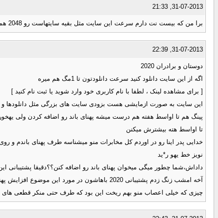
31-07-2013, 21:33
برا من که بیست نت دارم سرعت این سایت مثل بقیه سایتهاست رو 2048 هم هست downstream
31-07-2013, 22:39
دوستان و برادران 2020
اگه از این سایت دانلود کنید سرعت دانلودتون تا 1مگ هم میره
[ برای مشاهده لینک ، لطفا با نام کاربری خود وارد شوید یا ثبت نام کنید ]
این سایت به صورت ازمایشی هست بزودی سایت های بزرگی مثل دانلودها و ب
پینگ هم تا اواسط هفته هم درست میشه پهنای باند رو اضافه کردن ولی یهخور
تا اواسط هته بیشترش میکنن
خدایی پدر اینا رو در اوردم کل مخابرات منو میشناسه طرف پهنای باندم و روی 4مگ بست و اپلود هم روی 1 م
نویز خط یهو ر*ید
داداش،شما چطور میگی میخوان پهنای باند رو اضافه کنن؟؟دقیقا پشتیبانی ای
آخه امشب زنگ زدم پشتیبانی 2020 باهاشون در مورد این موضوع افزایش پهنای باند و تغییرات تجهیزات مخابراتی و ...صحبت کردم و کلا طرف منکر همه ی اینا شد و گفت اصلا همچین چیزی نیست و کی گفته و از این جور حرفا...!
چیزی که خیلی اعصاب منو بهم ریخت این بود که طرف حتی منکر قطعی های این چند هفته و مشکل DNS Server شد و م