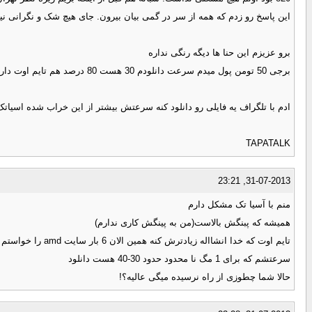
این پاسخ رو زدم که همه از سر در گمی بیان بیرون. جای هیچ شک و نگرانی نیس
برو عزیزم این حنا ها دیگه رنگی نداره
برجی 50 تومن پول میدم سرعت دانلودم 30 هست 80 درصد هم تایم اوت دارم پینگ گوگل هم 600 هست پشتیبانی هم میگه همینه که هست اگه نمیخوای جمعش کن ما برای کسی دعوتنامه نفرستادیم !!!!!
ادم با تلگراف یه فایلی رو دانلود کنه سرعتش بیشتر از این خراب شده اسیا
TAPATALK
31-07-2013, 23:21
منم با آسیا تک مشکل دارم
همیشه که پبنگش بالاست(من به پینگش کاری ندارم)
تایم اوت که خدا انشااله زیادترش کنه همین الان 6 بار سایت amd را خواستم باز کنم آخرش نتونست منم یک فحش دادم بی خیال شدم(ضمن پوزش)
سرعتشم که برای 1 مگ نا محدود حدود 30-40 هست دانلود
حالا شما چطوزی از راه نرسیده میگی عالیه؟!