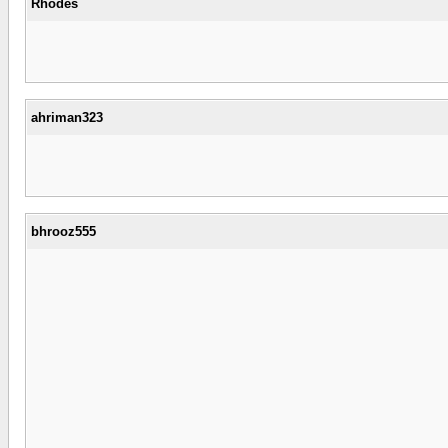
Rhodes
ahriman323
bhrooz555