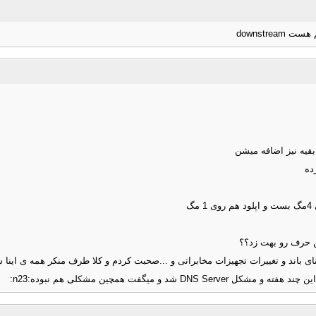
قیه نیز اضافه میشن
ده
گ
ن حرف رو بهت زد؟؟
یگفت همچین مشکلی هم نبوده:n23: