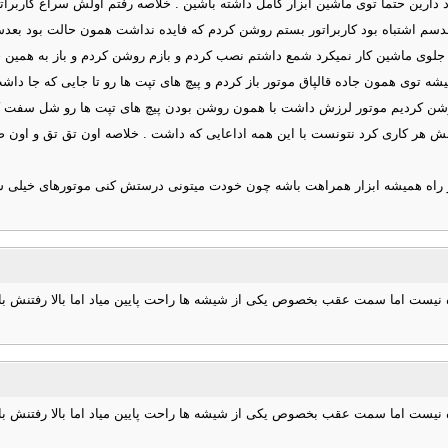
د دارین حتما توی ماشین ابزار کامل داشته باشین . خلاصه رفتم اولش سراغ کاربرا
حدسم اشتباه بود کاربراتور بستم روشن کردم که فایده نداشت همون حالت بود بعد
 متوجه شدم ماشین داره 4 سیلندر کار میکنه شمع 1 و 2 از سمت جلوی ماشین کار نمیکرد شمع داشتم نصب کردم و ب
 میشه توی همون جاده قالپاق موتور باز کردم و پیچ های تپت ها رو تا جایی که جا د
وی 2 تا سیلندر همین کارون کردم و روشن کردیم موتور لرزش داشت با همون روشن بودن پیچ های تپ
هر کاری کرد نتونست با این همه اداعایی که داشت . خلاصه اون تق تق و اون صدا 
ی تو راه همیشه ابزار همراهت باشه چون خودت میتونی درستش کنی موتورهای خیلی 
نیست اما سمت عقب بخصوص یکی از شیشه ها راحت پایین میاد اما بالا رفتنش باید ب
نیست اما سمت عقب بخصوص یکی از شیشه ها راحت پایین میاد اما بالا رفتنش باید ب