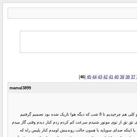
]
46
[
45
44
43
42
41
40
39
38
37
mamal3899
چند وقت پیش هوا خیلی عالی خنک بود که با یکی ازد دوستان صمیمی رفتم از خونه که اهوازه رفتیم ابادان توی راه ماشین فول بنزین کردم و روندمش تا آبادان و کلی هم چرخیدیم تا 8 شب که دیگه هوا تاریک شده بود تصمیم گرفتیم
ای تق تق از توی موتور شنیدم سرعت کم کردم زدم کنار دیدم وقتی گاز میدم
ه یا اینکه صدای سوپاپه با همون حالت روندمش اومدم کنار پلیس راه که