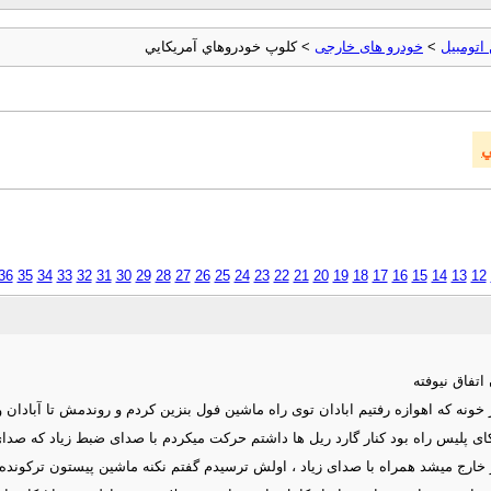
اتومبیل
>
خودرو های خارجی
> كلوپ خودروهاي آمريكايي
ي
36
35
34
33
32
31
30
29
28
27
26
25
24
23
22
21
20
19
18
17
16
15
14
13
12
اتفاق نیوفته
یکای پلیس راه بود کنار گارد ریل ها داشتم حرکت میکردم با صدای ضبط زیاد که صد
تور خارج میشد همراه با صدای زیاد ، اولش ترسیدم گفتم نکنه ماشین پیستون ترکوند