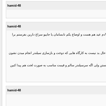
hamid-48
hamid-48
م عید هم هست و اوضاع یکم نابسامان.یا جاییو سراغ دارین بفرستم برا
 حال بد نیست به کارگاه هایی که دوخت و بازسازی سیلندر انجام میدن نشون
ومن هم دیدم) که البته اغلب به شکل کامل و آماده نصب هستن ولی اگه سرسیلندر سالم و قیمت مناسب به صورت لخت هم پیدا کنین
hamid-48