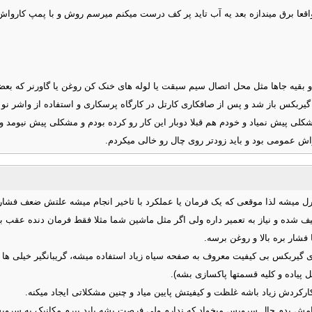
اقعا برق میندازه بعد یه آب تاید پر کف درست میکنم میرسم روش و با پمپ کارواش
 بقیه جاها مثل محل اتصال سیم سبقت یا لوله های خنک کن روغن یا گاورنر که ب
 گیربکس باز شد و پس از صافکاری کارتل در کارگاه پرسکاری و استفاده از واشر ن
لی پیش نمیاد و خودم هم قبلا دوبار این کار رو کرده بودم و مشکلی پیش نیومد ولی 
ش عمومی بود و باید زودتر روی چال رو خالی میکردم.
کنترل میشه لذا موقعی که یک فرمان یا عملکرد با تاخیر انجام میشه علتش ضعف فش
ف شده و نیاز به تعمیر داره ولی اگر مثل ماشین شما مثلا فقط فرمان دنده عقب با
فشار بره بالا و روغن برسه.
ی گیربکس بی کیفیت معروف به صفحه سیاه زیاد استفاده میشه، گریبانگیر خیلی ها
ل پیاده و کلیه قسمتها پاکسازی بشه).
ارکردش زیاد باشه غلظت و کیفیتش پایین میاد و چنین مشکلاتی ایجاد میکنه.
امش بدم چال سرویس میخواد که ندارم ولی فرصت بشه باید ببرم مکانیک یه سرویس