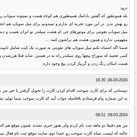
درود
بله همونطور که گفتین بادامک همینطوری هم کوتاه هست و نمیتونه سوپاپ رو 
رو بهش بدن. در این مورد تجربه ای ندارم و نمیدونم برای میل سوپاپ هم انجا
میل سوپاپ تقویتی برای موتورهای جی ام هشت سیلندر تو ایران هست و دیدم 
مفهومی نداره و همون هشت هم براشون کمه ....
ضمنا اگه اشتباه نکنم میل سوپاپ های تقویتی به صورت یک کیت شامل تا
کمی عجیبه که سوراخ پیچها روی سیلندر راه به در هستن. شاید قبلا هرزشدن 
هست امکان زنگ زدن و گریپاژ کردن پیچ وجود داره.
06-03-2024, 16:20
دوستانی که برای کارت سوخت اقدام کردن کارت را تحویل گرفتن یا خیر من بیشتر 
به این شماره پیام فرستادم بلافاصله جواب آمد که کارت سوخت شما تولید نشده است :worried: تا عید هم چیزی نمونده پمپ بنزین های بین شهری هم بیشتر وقت ها کارت اظطرای هم
09-03-2024, 09:51
من هم دقیقا دو ماهه ثبت نام کردم ولی هنوز خبری نشده. همون موقع هم که ت