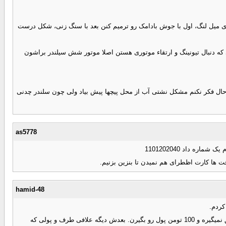
ازی میل لنگ، اول با جوش بادامک رو ترمیم کنن بعد با سنگ زنی، شکل درست
ه دنبال تیونینگ و ارتقاء موتوری هستن اصلا موتور شش سیلندر براشون
ر حال فکر نکنم مشکل نشتی آب از محل پیچها پیش بیاد ولی چون سلندر چدنی
as5778
 داد 1101202040
hamid-48
کردم.
جالبه که لیست سیاه کارت سوخت رو عمدا توی سایت موقع ثبت نام فعال نمیکنن که کاربرای دفاتر پلیس +10 متوجه موضوع نشن و به مشتری نگن به شما تعلق نمیگیره و 100 تومن پول رو بگیرن. بعدش دیگه علافی طرف و پولی که