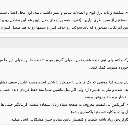
یکشه و باید برق قوی و اتصالات سالم و تمیز داشته باشه. اول محل اتصال سیمها و 
ستقیم از سر باطری بیارین. (تقریبا همه پرایدهای مدل پایین هم این مشکل رو پیدا 
ین آمریکایی نمیخوره که باید سوکت رو حذف کنین و سیمها رو به هم متصل کنین).
 کنم ولی توی دنده عقب نمیره خیلی گازش میدم تا دنده جا بره خیلی دیر جا میره
کنترل میشه لذا موقعی که یک فرمان یا عملکرد با تاخیر انجام میشه علتش ضعف فش
ف شده و نیاز به تعمیر داره ولی اگر مثل ماشین شما مثلا فقط فرمان دنده عقب با
فشار بره بالا و روغن برسه.
ی گیربکس بی کیفیت معروف به صفحه سیاه زیاد استفاده میشه، گریبانگیر خیلی ها
ل پیاده و کلیه قسمتها پاکسازی بشه).
ارکردش زیاد باشه غلظت و کیفیتش پایین میاد و چنین مشکلاتی ایجاد میکنه.