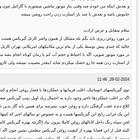
و بعدش اینکه من خودم چند وقتی یبار موتور ماشین میشورم با گازائیل چون و
خاموش باشه و بعدش با چند بار استارت زدن راحت روشن میشه
سلام متقابل و عرض ارادت
در مورد روغن ریزی باید بگم بله مشکل از همون واشر کارتل گیربکس هست و
جالبه که چندی پیش توسط یکی از بنام ترین مکانیکهای امریکایی تهران کارتل
در مورد موتور شویی، اگه با احتیاط و حجم آب کم یا زمان کوتاه انجام بشه مشک
از استارت زدن همه جا رو خشک میکردم شاید اینقدر مصیبت نمیشد ولی کاروا
28-02-2024, 11:46
توی گیربکسهای اتوماتیک، اغلب فرمانها و عملکردها با فشار روغن انجام و 
اگه در اغلب عملکردها تاخیر وجود داره به احتمال زیاد اویل پمپ گیربکس ضعی
کلاچ دنده عقب گرفتگی داره و روغن خوب نمیرسه برای همین باید گاز بدین تا 
این یک خرابی رایج این گیربکسها هست و به خصوص تو سالهای اخیر که کیتها
لجن سیاه رنگ داخل کانالهای روغن کاملا بیرون بیاد (اگرچه بهتره گیربکس کام
البته قبل از این قضایا بهتره از کیفیت روغن گیربکس مطمئن بشین چون اگه ک
ممنون از راهنماییت پیاده کردن گیربکس کار ساده راحتی نیست که خودم انج