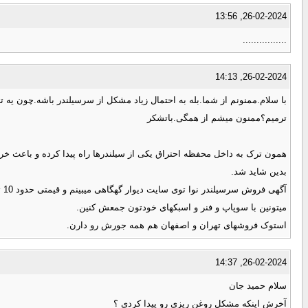
26-02-2024, 13:56
................
26-02-2024, 14:13
با سلام.ممنونم از شما.بله به احتمال زیاد مشکل از سرسیلندر باشه.چون ی
ترمیم؟ممنون میشم از همگی.باتشکر
همون ترک به داخل محفظه احتراق یکی از سیلندرها راه پیدا کرده و باعث خرو
بدین شاید شد.
میتونین با سوپاپ و فنر و اسبکهای خودتون جمعش کنین.
استوک فروشهای تهران و اصفهان هم همه جورش رو دارن.
26-02-2024, 14:37
سلام حمید جان
آخرش اینکه مشکل روغن ریزی رو پیدا کردی ؟