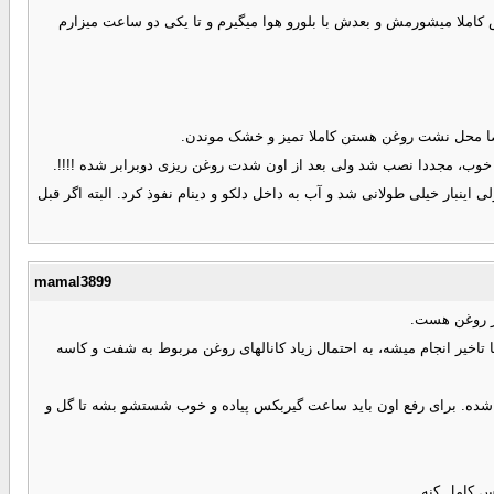
 کاملا میشورمش و بعدش با بلورو هوا میگیرم و تا یکی دو ساعت میزارم
عضا محل نشت روغن هستن کاملا تمیز و خشک موندن.
و خوب، مجددا نصب شد ولی بعد از اون شدت روغن ریزی دوبرابر شده !!!!.
اینبار خیلی طولانی شد و آب به داخل دلکو و دینام نفوذ کرد. البته اگر قبل
mamal3899
ار روغن هست.
 تاخیر انجام میشه، به احتمال زیاد کانالهای روغن مربوط به شفت و کاسه
 شده. برای رفع اون باید ساعت گیربکس پیاده و خوب شستشو بشه تا گل و
 کامل کنه .