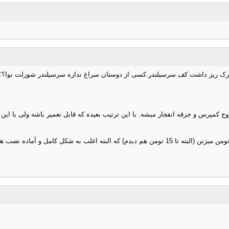
ه ترک ریز داشت کف سرسیلندر.کسی از دوستان سراغ نداره سرسیلندر شورلت نوا؟؟د
ج کمپرس و جرقه انفجار میشه. با این ترتیب بعیده که قابل تعمیر باشه ولی با این
آگهی فروش سرسیلندر نوا توی سایت دیوار گهگاهی میبینم و قیمتی حدود 10 تومن میزنن (البته تا 15 ت