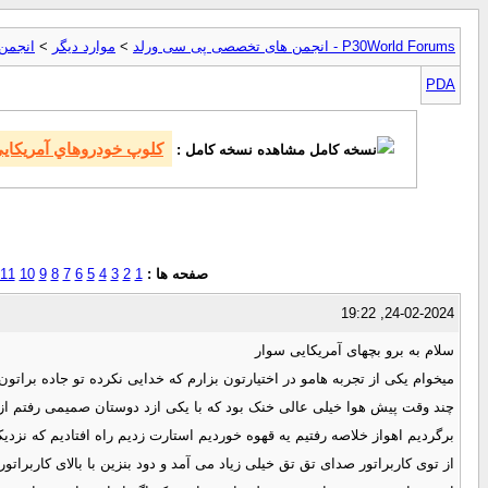
P30World Forums - انجمن های تخصصی پی سی ورلد
>
موارد ديگر
>
انجمن 
PDA
كلوپ خودروهاي آمريكاي
مشاهده نسخه کامل :
صفحه ها :
1
2
3
4
5
6
7
8
9
10
11
24-02-2024, 19:22
سلام به برو بچهای آمریکایی سوار
میخوام یکی از تجربه هامو در اختیارتون بزارم که خدایی نکرده تو جاده براتون 
برگردیم اهواز خلاصه رفتیم یه قهوه خوردیم استارت زدیم راه افتادیم که نزد
از توی کاربراتور صدای تق تق خیلی زیاد می آمد و دود بنزین با بالای کاربرا