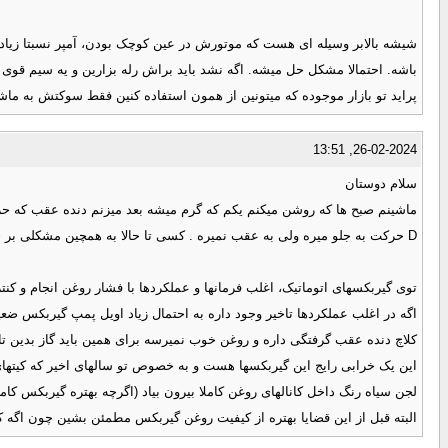
شیشه بالابر وسیله ای هست که موتورش در عین کوچک بودن، آمپر نسبتا زیادی م
باشه. احتمالا مشکل حل میشه. اگه نشد باید براش رله بزارین و یه سیم قوی م
پراید تو بازار موجوده که میتونین از همون استفاده کنین فقط سوکتش به ماش
26-02-2024, 13:51
سلام دوستان
ماشینم صبح ها که روشن میکنم یکم که گرم میشه بعد میزنم دنده عقب که حرکت
D حرکت به جلو میره ولی به عقب نمیره . کسی تا حالا به همچین مشکلی بر خورده میتونید کمک کنید .
توی گیربکسهای اتوماتیک، اغلب فرمانها و عملکردها با فشار روغن انجام و 
اگه در اغلب عملکردها تاخیر وجود داره به احتمال زیاد اویل پمپ گیربکس ضعی
کلاچ دنده عقب گرفتگی داره و روغن خوب نمیرسه برای همین باید گاز بدین تا 
این یک خرابی رایج این گیربکسها هست و به خصوص تو سالهای اخیر که کیتها
لجن سیاه رنگ داخل کانالهای روغن کاملا بیرون بیاد (اگرچه بهتره گیربکس کام
البته قبل از این قضایا بهتره از کیفیت روغن گیربکس مطمئن بشین چون اگه ک