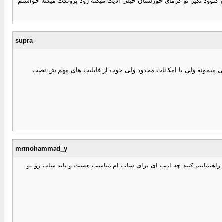
تن امپ پایونیر و کنوود نگیر تو گرمای خوزستان خیلی اذیت میکنه زود پروتکت میکنه خواستم
supra
رین ؟ اینکه تا چه ورژنی ش موجوده ؟ مثلا ورژن 6 یا بالاتر هم داره ؟ گویا مثل گوشی میمونه ولی با امکانات محدود ولی خوب از قابلیت های مهم ش نصب
mrmohammad_y
ر مدل دی 4 دارم و پخش 6050 پایونیز و یک جفت باند 6975 و یک امپ مدل 3300 پایونیر که 300 وات هست ، لطفا راهنماییم کنید چه امپ ای برای ساب ام مناسب هست و باید ساب رو تو