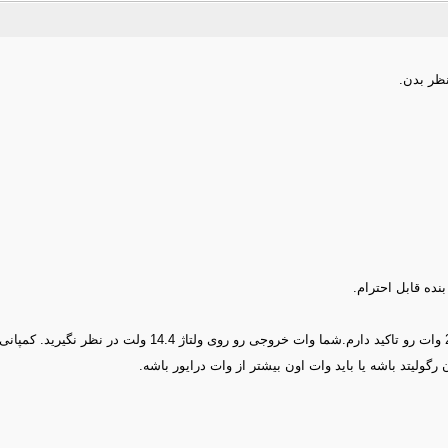
نظر بدن.
نده قابل احترام.
از نظر توان rs قویتره و من بشدت روی توان بالاتر حتی به قول ش
 رگولیتد باشه یا باید وات اون بیشتر از وات درایور باشه.