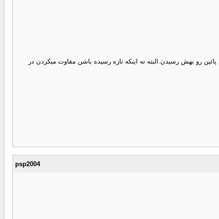
ته و استفاده میکنن.پس مهمه و وجود رنج فرکانس پائین رو بهش رسیدن.البته نه اینکه تازه رسیده باشن مقاوت میکردن در
psp2004