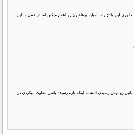
ما همین 25 وات رو تاکید دارم.شما وات خروجی رو روی ولتاژ 14.4 ولت در نظر نگیرید. کمپانی ها روی این ولتاژ وات امپلیفایرهاشون رو اعلام میکنن اما در عمل ما این
ته و استفاده میکنن.پس مهمه و وجود رنج فرکانس پائین رو بهش رسیدن.البته نه اینکه تازه رسیده باشن مقاوت میکردن در