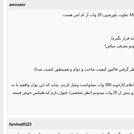
amirsein
 قرار بگیره)
پن با g four کار کردم. این آمپ رو بسیار با کیفیت میدونم ولی اصلا توان اون مخصوصا برای بریج ساب راضی کننده نیست. من بهش ساب 12 اینفینیتی که طبق اعلام کارخونه 300 وات میخواست وصل کردم. بماند که این توان واقعیه یا نه
ولی حجم بیس هلیکس به نظرم جالب نبودِ در عوض دقت عالی داشت. به نظر من اون چیزی که رو کاغذه گاهی در واقعیت چیز دیگه ای حس میشه. من اختلاف رو بیش از 25 وات میدونم (نظر شخصی). قبول دارم که هلیکس خوش قیمته
farshad0123