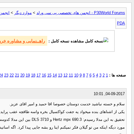
P30World Forums - انجمن های تخصصی پی سی ورلد
>
موارد ديگر
>
انجمن 
PDA
راهــنمایی و مشاوره خ
مشاهده نسخه کامل :
صفحه ها :
1
2
3
4
5
6
7
8
9
10
11
12
13
14
15
16
17
18
19
20
21
22
23
24
04-09-2017, 10:01
سلام و خسته نباشید خدمت دوستان خصوصا اقا حمید و امیر اقای عزیز.
یکی از اشناهای بنده میخواد یه جفت کواکسیال بخره واسه طاقچه عقب پراید. ز
تحقیق به این مدلا رسیدم: Hertz mpx 690.3 و DLS 3710 بین این مدلا کدومش خوبه یا اصلا اگه یه کواک بهتر اگه میشناسید معرفی کنین لطفا. فقط قیمتش خیلی گرون نباشه مثلا حدود همین 400- 450 تومن باشه.
مورد دیگه اینکه من تو گیلان فکر نمیکنم اینا رو بشه جایی پیدا کرد. اگه اسات