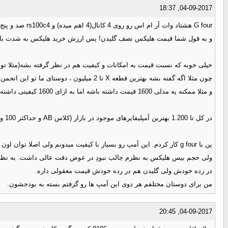
04-09-2017, 18:37
G four هشتاد وات آر ام اس رو روی 4 کانال(4 اهم میده) و rs100c4 صد و پنج وات آر ام اس رو روی 4 کانال(4 اهم میده)، هر دو آلمانی هستند و هر دو در کلاس AB تفاوت پاورشون 25 وات آر ام اس هست
و به قول شما قیمت هلیکس نصف گلیدن! پس ارزش خرید هلیکس به شدت با
خیلی خوبه که نسبت قیمت به امکانات و کیفیت هم در نظر گرفته بشه(مثلا تو 
چون مثلا اگه گفته بشه بهترین قطعه X تا 2 میلیون ، دوستای ما تو این انجمن و یا هر سایت دیگه میرن بررسی میکنن ببینن چه قطعه ای 2 میلیون قیمت داره همونو معرفی میکنن!
و مثلا ممکنه یه مدلی 1600 قیمت داشته باشه اما به ازای 1600 کیفیتی داشته باشه که کاملا قابل قبول و مناسب باشه (فارغ از هر برند) ولی اون معرفی نمیشه!
در کل تا 1.200 بهترین آمپلیفایرهای موجود در بازار (کلاس AB و حداکثر 100 وات آر ام اس) با درنظر گرفتن نسبت قیمت به امکانات و قیمت چیا هستند؟ (با در نظر گرفتن فاکتور کیفیت ساخت و دوام و همینطور کیفیت صدا)
در رده خودش ولی گلیدن هم در رده خودش قیمت معقولی داره.
من برای دوستان مختلفم هر دوی این آمپ ها رو گزفتم بسته به بودجشون.
04-09-2017, 20:45