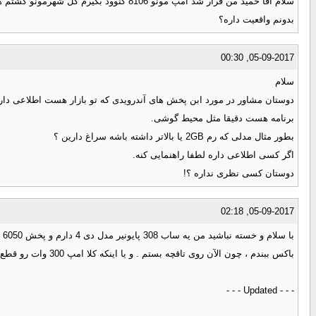
سلام اقا حمید من قرار شد امپ مونو 8106
بدونم واقعیت داره؟
05-09-2017, 00:30
سلام
برنامه هست دقیقا مثل محیط گوشی.
بطور مثال مدلی که رم 2GB یا بالاتر داشته باشه سراغ دارین ؟
اگر کسی اطلاعی داره لطفا راهنمایی کنه.
دوستان کسی نظری نداره ؟!
05-09-2017, 02:18
باکس ببندم ، چون الآن روی تاقچه بستم . و یا اینکه کلا امپ 300 وات رو قطع کنم و یه امپ که لطف کنید به من معرفی کنید رو کلا به باند و ساب وصل کنم
- - - Updated - - -