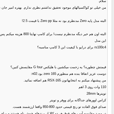
سلام.
من خیلی تو کواکسیالهای موجود تحقیق نداشتم.نظری ندارم. بهتره امیر جان 
البته مدل پایه Zero مدنظرم بود نه مثلا Zero pp با قیمت 2.5!
البته اون هم خیر دیگه مدنظرم نیست! برای کامپ نهایتا 800 هزینه میکنم پس گزینه هام میشه هلیکس پرسیژن، فوکال 165 وی 1 و آدیسان K6
این مدل
rs100c4 برای درایو با کیفیت این 3 کامپ مناسبه؟
قیمتش چطوره؟ یه زحمت میکشین با هلیکس G four مقایسش کنین؟
دوست عزیز اتفاقا بنده هم منظورم zero 165 بود:n02:
من پیشنهاد میکنم به انتخابهاتون RSX-165 هم اضافه نمائید.
110 وات روی 3 اهم
تویترها 28mm
کراس اوورهای جداگانه برای ووفر و تویتر
صدای فوق العاده تو رنج قیمتی حدود 800-850 واقعا ارزشمند هست.
در مورد مقایسه آمپ های فوق هر دو کالا از برندهای خوش نام هستند و برای ب