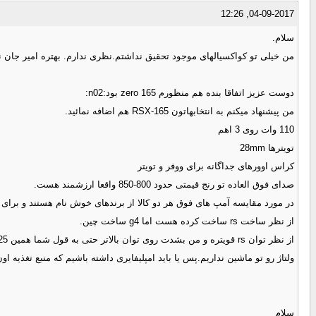
04-09-2017, 12:26
سلام.
من خیلی تو کواکسیالهای موجود تحقیق نداشتم.نظری ندارم. بهتره امیر جان 
دوست عزیز اتفاقا بنده هم منظورم zero 165 بود:n02:
من پیشنهاد میکنم به انتخابهاتون RSX-165 هم اضافه نمائید.
110 وات روی 3 اهم
تویترها 28mm
کراس اوورهای جداگانه برای ووفر و تویتر
صدای فوق العاده تو رنج قیمتی حدود 800-850 واقعا ارزشمند هست.
در مورد مقایسه آمپ های فوق هر دو کالا از برندهای خوش نام هستند و برای ب
از نظر ساخت rs ساخت کرده هست اما g4 ساخت چین.
ولتاژ رو تو ماشین نداریم.پس یا باید امپلیفایری داشته باشیم که منبع تغذیه اون
سلام