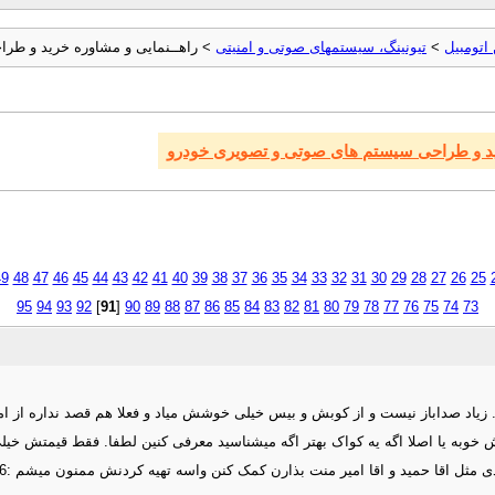
اتومبیل
>
تیونینگ، سیستمهای صوتی و امنیتی
> راهــنمایی و مشاوره خرید و طر
رید و طراحی سیستم های صوتی و تصویری خودرو
49
48
47
46
45
44
43
42
41
40
39
38
37
36
35
34
33
32
31
30
29
28
27
26
25
95
94
93
92
]
91
[
90
89
88
87
86
85
84
83
82
81
80
79
78
77
76
75
74
73
یاد صداباز نیست و از کوبش و بیس خیلی خوشش میاد و فعلا هم قصد نداره از امپلی
یدی مثل اقا حمید و اقا امیر منت بذارن کمک کنن واسه تهیه کردنش ممنون میشم :n16: