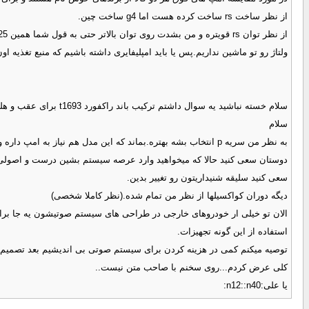
از نظر ساخت rs ساخت کرده هست اما g4 ساخت چین.
ولتاژ رو تو ماشین نداریم.پس یا باید امپلیفایری داشته باشیم که منبع تغذیه اون
سلام خسته نباشید یه سوال داشتم ترکیب باند راکفورد t1693 برای عقب و هلیکس e6x.2 برای درب جلو ماشین چطوره؟ با هم مچ هستند ؟ ماشین پارس هستش
سلام
به نظر من سریه p انتخاب بشه بهتره.بماند که این مدل هم نیاز به امپ داره ولی باز از سریه T ضعیفتره.
دوستان سعی کنید حالا که میخواهید وارد عرصه سیستم بشین درست و اصولی و
سعی کنید سلیقه شنیداریتون رو تغییر بدین.
دیگه دوران کواکسیلها از نظر من تمام شده.(نظر کاملا شخصی)
استفاده از این گونه تجهیزات.
توصیه میکنم کمی در هزینه کردن برای سیستم صوتی بی اندیشیم بعد تصمیم ب
کلی عرض کردم...روی سخنم با صاحب متن نیست..
یا علی:n12::n40: