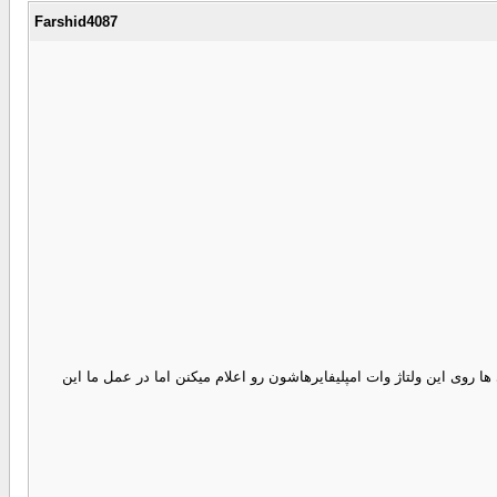
Farshid4087
ما همین 25 وات رو تاکید دارم.شما وات خروجی رو روی ولتاژ 14.4 ولت در نظر نگیرید. کمپانی ها روی این ولتاژ وات امپلیفایرهاشون رو اعلام میکنن اما در عمل ما این