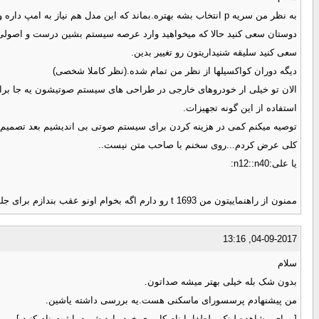
به نظر من سریه p انتخاب بشه بهتره.بماند که این مدل هم نیاز به امپ داره ولی باز از سریه T ضعیفتره.
دوستان سعی کنید حالا که میخواهید وارد عرصه سیستم بشین درست و اصولی و
سعی کنید سلیقه شنیداریتون رو تغییر بدین.
دیگه دوران کواکسیلها از نظر من تمام شده.(نظر کاملا شخصی)
استفاده از این گونه تجهیزات.
توصیه میکنم کمی در هزینه کردن برای سیستم صوتی بی اندیشیم بعد تصمیم ب
کلی عرض کردم...روی سخنم با صاحب متن نیست..
یا علی:n12::n40:
ممنون از راهنماییتون من t 1693 رو دارم اگه بخوام اونو عقب بندازم برای جلو چه پیشنهادی دارین ممنون میشم میخوام صدای شفاف و واضح بگیرم
04-09-2017, 13:16
سلام
بدون شک بله خیلی بهتر میشه صداتون.
من پیشنهادم پرسسورای ماسکنی هست.یه بررسی داشته یاشین.
[ برای مشاهده لینک ، لطفا با نام کاربری خود وارد شوید یا ثبت نام کنید ]