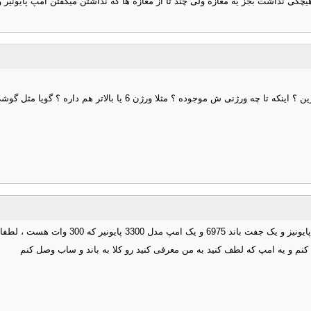
 کنوود بگیرم کل شهرمونو گشتم هیچکی نداشت بجز یه مغازه ولی چند تا از مغازه ها که نداشتن میگف
دوستان مشاور در مورد ابن پخش های آندرویدی که تو بازار هست اطلاعی دا
با سلام و خسته نباشید من یه ساب 308 پایونی