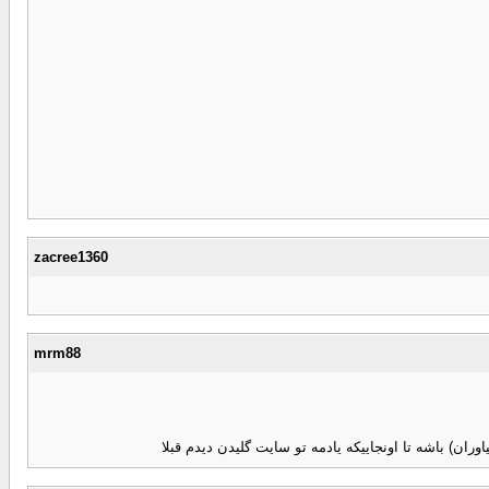
zacree1360
mrm88
ان) باشه تا اونجاییکه یادمه تو سایت گلیدن دیدم قبلا