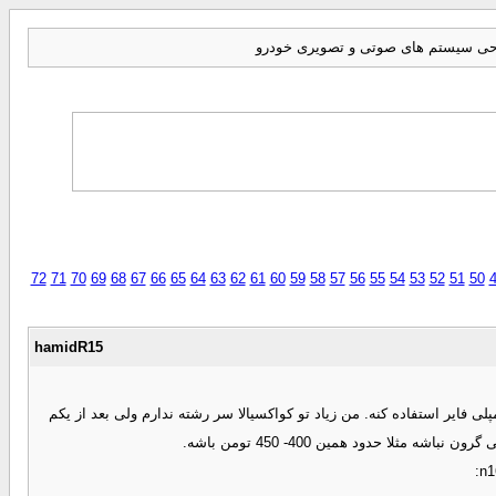
احی سیستم های صوتی و تصویری خودرو
72
71
70
69
68
67
66
65
64
63
62
61
60
59
58
57
56
55
54
53
52
51
50
hamidR15
 فایر استفاده کنه. من زیاد تو کواکسیالا سر رشته ندارم ولی بعد از یکم